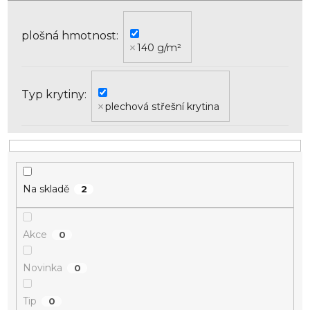
u
k
plošná hmotnost
t
140 g/m²
ů
Typ krytiny
plechová střešní krytina
Na skladě
2
Akce
0
Novinka
0
Tip
0