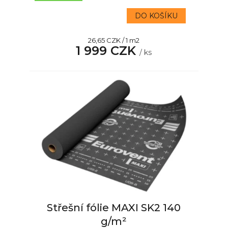
DO KOŠÍKU
Měrná
26,65 CZK / 1 m2
1 999 CZK
cena:
/ ks
Střešní fólie MAXI SK2 140
g/m²