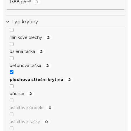
1388 g/m²
1
Typ krytiny
hliníkové plechy
2
pálená taška
2
betonová taška
2
plechová střešní krytina
2
břidlice
2
asfaltové šindele
0
asfaltové tašky
0