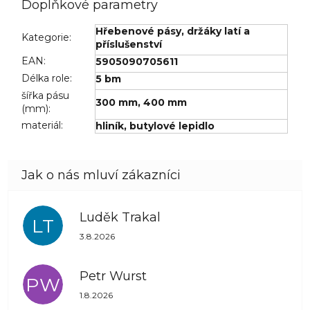
Doplňkové parametry
Hřebenové pásy, držáky latí a
Kategorie
:
příslušenství
EAN
:
5905090705611
Délka role
:
5 bm
šířka pásu
300 mm
,
400 mm
(mm)
:
materiál
:
hliník, butylové lepidlo
Luděk Trakal
LT
Hodnocení obchodu je 5 z 5 hvězdiček.
3.8.2026
Petr Wurst
PW
Hodnocení obchodu je 5 z 5 hvězdiček.
1.8.2026