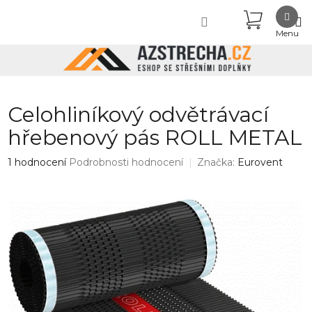
Přejít
NÁKUPN
na
obsah
KOŠÍK
Celohliníkový odvětrávací
hřebenový pás ROLL METAL
Průměrné
1 hodnocení
Podrobnosti hodnocení
Značka:
Eurovent
hodnocení
produktu
je
5,0
z
5
hvězdiček.