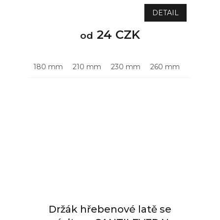
DETAIL
24 CZK
od
180 mm
210 mm
230 mm
260 mm
310 mm
Držák hřebenové latě se