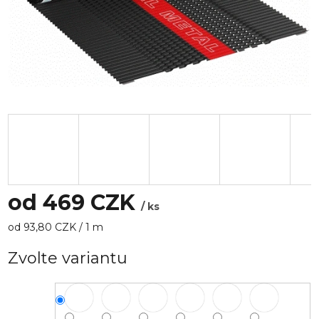
od
469 CZK
/ ks
Měrná
od 93,80 CZK / 1 m
cena:
Zvolte variantu