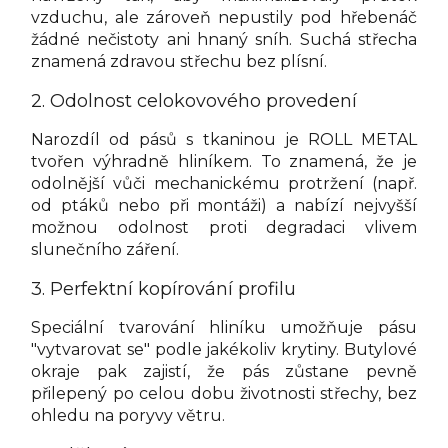
vzduchu, ale zároveň nepustily pod hřebenáč
žádné nečistoty ani hnaný sníh. Suchá střecha
znamená zdravou střechu bez plísní.
2. Odolnost celokovového provedení
Narozdíl od pásů s tkaninou je ROLL METAL
tvořen výhradně hliníkem. To znamená, že je
odolnější vůči mechanickému protržení (např.
od ptáků nebo při montáži) a nabízí nejvyšší
možnou odolnost proti degradaci vlivem
slunečního záření.
3. Perfektní kopírování profilu
Speciální tvarování hliníku umožňuje pásu
"vytvarovat se" podle jakékoliv krytiny. Butylové
okraje pak zajistí, že pás zůstane pevně
přilepený po celou dobu životnosti střechy, bez
ohledu na poryvy větru.