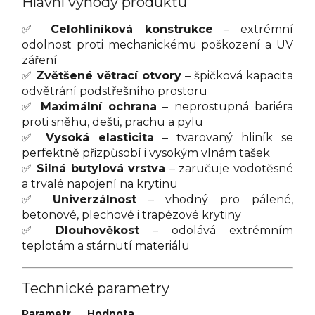
Hlavní výhody produktu
✅
Celohliníková konstrukce
– extrémní
odolnost proti mechanickému poškození a UV
záření
✅
Zvětšené větrací otvory
– špičková kapacita
odvětrání podstřešního prostoru
✅
Maximální ochrana
– neprostupná bariéra
proti sněhu, dešti, prachu a pylu
✅
Vysoká elasticita
– tvarovaný hliník se
perfektně přizpůsobí i vysokým vlnám tašek
✅
Silná butylová vrstva
– zaručuje vodotěsné
a trvalé napojení na krytinu
✅
Univerzálnost
– vhodný pro pálené,
betonové, plechové i trapézové krytiny
✅
Dlouhověkost
– odolává extrémním
teplotám a stárnutí materiálu
Technické parametry
Parametr
Hodnota