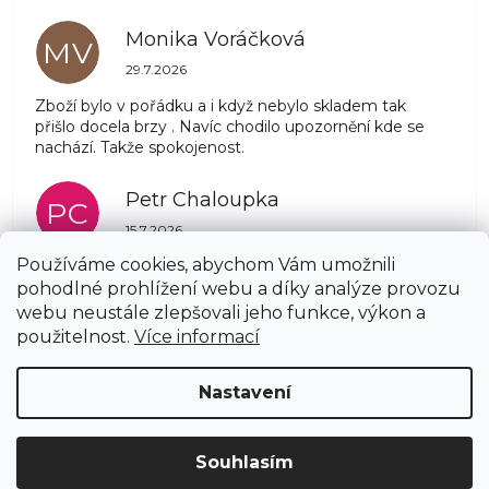
Monika Voráčková
MV
Hodnocení obchodu je 5 z 5 hvězdiček.
29.7.2026
Zboží bylo v pořádku a i když nebylo skladem tak
přišlo docela brzy . Navíc chodilo upozornění kde se
nachází. Takže spokojenost.
Petr Chaloupka
PC
Hodnocení obchodu je 5 z 5 hvězdiček.
15.7.2026
Používáme cookies, abychom Vám umožnili
pohodlné prohlížení webu a díky analýze provozu
Zobrazit další hodnocení
webu neustále zlepšovali jeho funkce, výkon a
Z
použitelnost.
Více informací
á
Copyright 2026
AZSTRECHA.CZ
. Všechna práva
p
Nastavení
vyhrazena.
Upravit nastavení cookies
a
t
í
Vytvořil Shoptet
Souhlasím