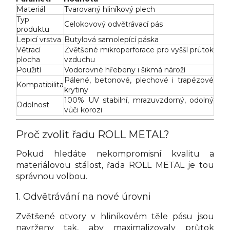
Materiál
Tvarovaný hliníkový plech
Typ
Celokovový odvětrávací pás
produktu
Lepicí vrstva
Butylová samolepící páska
Větrací
Zvětšené mikroperforace pro vyšší průtok
plocha
vzduchu
Použití
Vodorovné hřebeny i šikmá nároží
Pálené, betonové, plechové i trapézové
Kompatibilita
krytiny
100% UV stabilní, mrazuvzdorný, odolný
Odolnost
vůči korozi
Proč zvolit řadu ROLL METAL?
Pokud hledáte nekompromisní kvalitu a
materiálovou stálost, řada ROLL METAL je tou
správnou volbou.
1. Odvětrávání na nové úrovni
Zvětšené otvory v hliníkovém těle pásu jsou
navrženy tak, aby maximalizovaly průtok