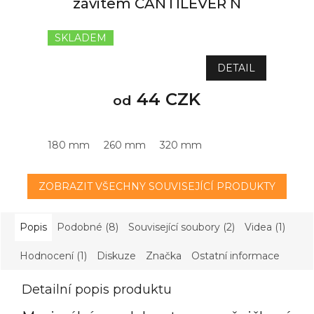
závitem CANTILEVER N
SKLADEM
DETAIL
44 CZK
od
180 mm
260 mm
320 mm
ZOBRAZIT VŠECHNY SOUVISEJÍCÍ PRODUKTY
Popis
Podobné (8)
Související soubory (2)
Videa (1)
Hodnocení (1)
Diskuze
Značka
Ostatní informace
Detailní popis produktu