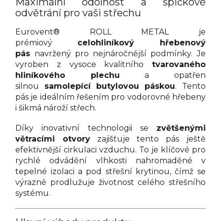
Maximální odolnost a špičkové
odvětrání pro vaši střechu
Eurovent® ROLL METAL je
prémiový
celohliníkový hřebenový
pás
navržený pro nejnáročnější podmínky. Je
vyroben z vysoce kvalitního
tvarovaného
hliníkového plechu
a opatřen
silnou
samolepící butylovou páskou
. Tento
pás je ideálním řešením pro vodorovné hřebeny
i šikmá nároží střech.
Díky inovativní technologii se
zvětšenými
větracími otvory
zajišťuje tento pás ještě
efektivnější cirkulaci vzduchu. To je klíčové pro
rychlé odvádění vlhkosti nahromaděné v
tepelné izolaci a pod střešní krytinou, čímž se
výrazně prodlužuje životnost celého střešního
systému.