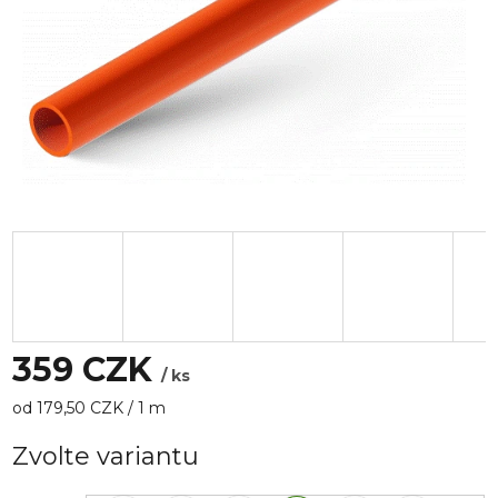
359 CZK
/ ks
Měrná
od 179,50 CZK / 1 m
cena:
Zvolte variantu