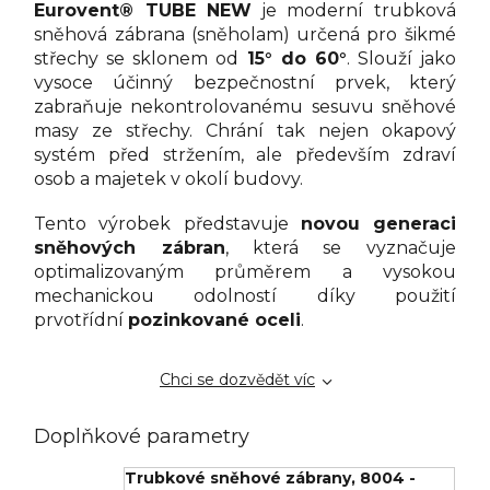
Eurovent® TUBE NEW
je moderní trubková
sněhová zábrana (sněholam) určená pro šikmé
střechy se sklonem od
15° do 60°
. Slouží jako
vysoce účinný bezpečnostní prvek, který
zabraňuje nekontrolovanému sesuvu sněhové
masy ze střechy. Chrání tak nejen okapový
systém před stržením, ale především zdraví
osob a majetek v okolí budovy.
Tento výrobek představuje
novou generaci
sněhových zábran
, která se vyznačuje
optimalizovaným průměrem a vysokou
mechanickou odolností díky použití
prvotřídní
pozinkované oceli
.
Chci se dozvědět víc
Doplňkové parametry
Trubkové sněhové zábrany
,
8004 -