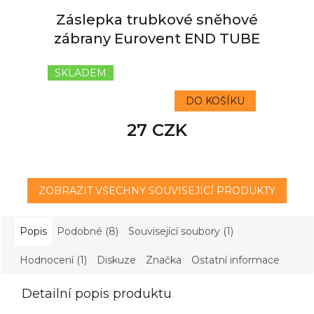
Záslepka trubkové sněhové
zábrany Eurovent END TUBE
SKLADEM
DO KOŠÍKU
27 CZK
ZOBRAZIT VŠECHNY SOUVISEJÍCÍ PRODUKTY
Popis
Podobné (8)
Související soubory (1)
Hodnocení (1)
Diskuze
Značka
Ostatní informace
Detailní popis produktu