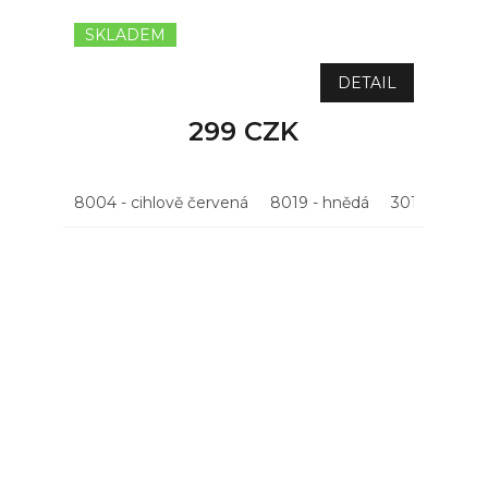
SKLADEM
DETAIL
299 CZK
8004 - cihlově červená
8019 - hnědá
3011 - višňov