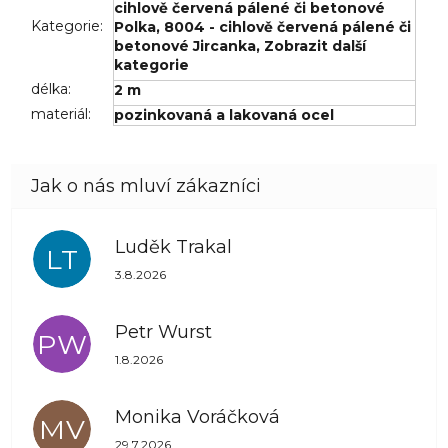
cihlově červená pálené či betonové
Kategorie
:
Polka
,
8004 - cihlově červená pálené či
betonové Jircanka
,
Zobrazit další
kategorie
délka
:
2 m
materiál
:
pozinkovaná a lakovaná ocel
Luděk Trakal
LT
Hodnocení obchodu je 5 z 5 hvězdiček.
3.8.2026
Petr Wurst
PW
Hodnocení obchodu je 5 z 5 hvězdiček.
1.8.2026
Monika Voráčková
MV
Hodnocení obchodu je 5 z 5 hvězdiček.
29.7.2026