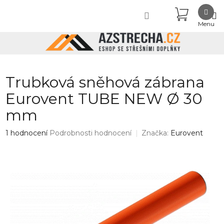
Přejít
NÁKUPN
na
obsah
KOŠÍK
Trubková sněhová zábrana
Eurovent TUBE NEW Ø 30
mm
Průměrné
1 hodnocení
Podrobnosti hodnocení
Značka:
Eurovent
hodnocení
produktu
je
5,0
z
5
hvězdiček.