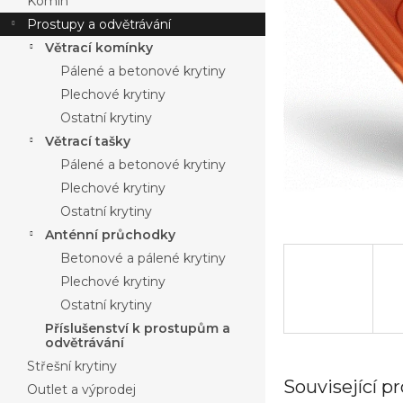
Komín
Prostupy a odvětrávání
Větrací komínky
Pálené a betonové krytiny
Plechové krytiny
Ostatní krytiny
Větrací tašky
Pálené a betonové krytiny
Plechové krytiny
Ostatní krytiny
Anténní průchodky
Betonové a pálené krytiny
Plechové krytiny
Ostatní krytiny
Příslušenství k prostupům a
odvětrávání
Střešní krytiny
Související p
Outlet a výprodej