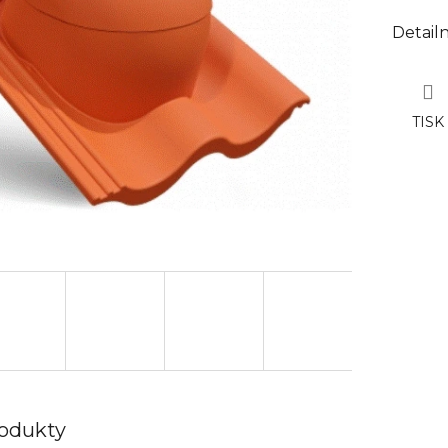
Detail
TISK
rodukty