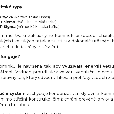
ltské typy:
ltycka
(keltská taška Braas)
 Palema
(švédská keltská taška)
P Sigma
(německá keltská taška)
álnímu tvaru základny se komínek přizpůsobí charakt
ských i keltských tašek a zajistí tak dokonalé utěsnění 
av nebo dodatečných těsnění.
 funguje?
omínku je navržena tak, aby
využívala energii větr
ětrání. Vzduch proudí skrz velkou ventilační plochu
 správný tah, který odvádí vlhkost a přehřátý vzduch z
ační systém
zachycuje kondenzát vzniklý uvnitř komí
imo střešní konstrukci, čímž chrání dřevěné prvky a 
němi a hnilobou.