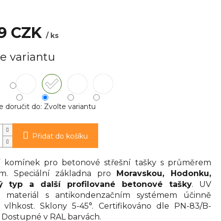
99 CZK
/ ks
e variantu
doručit do:
Zvolte variantu
Přidat do košíku
í komínek pro betonové střešní tašky s průměrem
m. Speciální základna pro
Moravskou, Hodonku,
ký typ a další profilované betonové tašky
. UV
ý materiál s antikondenzačním systémem účinně
 vlhkost. Sklony 5-45°. Certifikováno dle PN-83/B-
 Dostupné v RAL barvách.