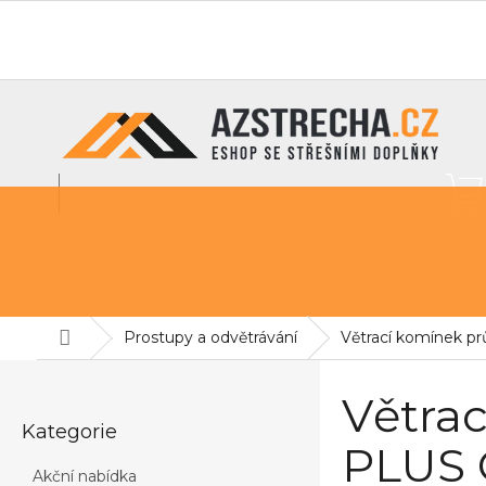
Přejít
na
O nás
info@azstrecha.cz
obsah
Střešní fólie
Sněhové zábrany
Pochozí lávky na st
Domů
Prostupy a odvětrávání
Větrací komínek 
P
o
Větra
Přeskočit
s
Kategorie
kategorie
t
PLUS 
r
Akční nabídka