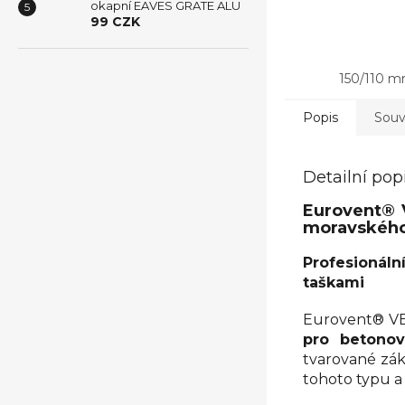
okapní EAVES GRATE ALU
99 CZK
150/110 
Popis
Souvi
Detailní pop
Eurovent® 
moravského
Profesionál
taškami
Eurovent® VE
pro betonov
tvarované zák
tohoto typu a 