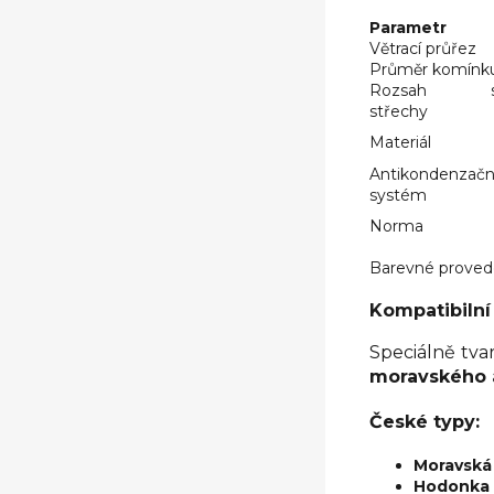
Parametr
Větrací průřez
Průměr komínk
Rozsah sk
střechy
Materiál
Antikondenzačn
systém
Norma
Barevné proved
Kompatibilní
Speciálně tva
moravského 
České typy:
Moravská
Hodonka