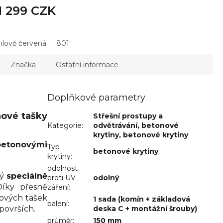
5,0
1 299 CZK
z
5
hvězdiček.
hlově červená
8019 - hnědá
8015 - kaštanová
8017 - hněd
Značka
Ostatní informace
Doplňkové parametry
ové tašky
Střešní prostupy a
Kategorie
:
odvětrávání
,
betonové
krytiny
,
betonové krytiny
betonovými
Typ
betonové krytiny
krytiny
:
odolnost
ý
speciálně
proti UV
odolný
Díky přesně
záření
:
nových tašek
1 sada (komín + základová
balení
:
površích.
deska C + montážní šrouby)
průměr
:
150 mm