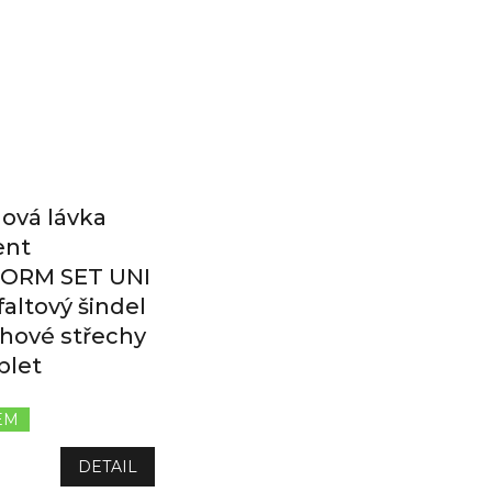
ová lávka
ent
ORM SET UNI
faltový šindel
chové střechy
plet
EM
Průměrné
hodnocení
produktu
DETAIL
je