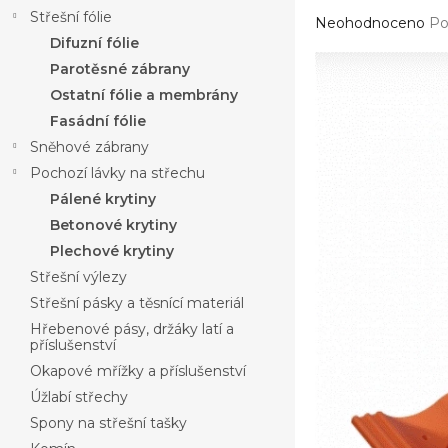
a
Střešní fólie
Průměrné
n
Neohodnoceno
Po
hodnocení
Difuzní fólie
n
produktu
í
Parotěsné zábrany
je
p
Ostatní fólie a membrány
0,0
a
z
Fasádní fólie
n
5
Sněhové zábrany
e
hvězdiček.
Pochozí lávky na střechu
l
Pálené krytiny
Betonové krytiny
Plechové krytiny
Střešní výlezy
Střešní pásky a těsnící materiál
Hřebenové pásy, držáky latí a
příslušenství
Okapové mřížky a příslušenství
Úžlabí střechy
Spony na střešní tašky