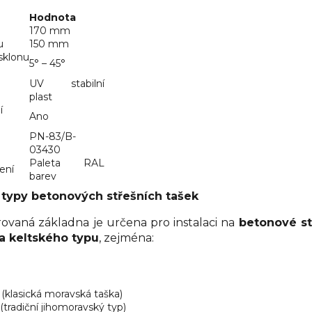
Hodnota
170 mm
u
150 mm
lonu
5° – 45°
UV stabilní
plast
í
Ano
PN-83/B-
03430
Paleta RAL
ení
barev
 typy betonových střešních tašek
rovaná základna je určena pro instalaci na
betonové st
a keltského typu
, zejména:
(klasická moravská taška)
(tradiční jihomoravský typ)