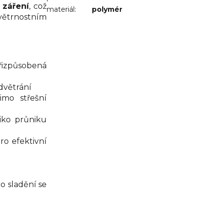
 záření
, což
materiál
:
polymér
větrnostním
řizpůsobená
dvětrání
mo střešní
ziko průniku
ro efektivní
ro sladění se