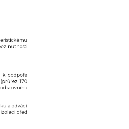
eristickému
bez nutnosti
u
k podpoře
 (průřez 170
 podkrovního
nku a odvádí
izolaci před