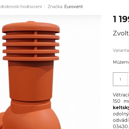
drobnosti hodnocení
Značka:
Eurovent
1 1
Měrná
Zvolt
cena:
Varianta
Můžeme 
Větrac
150 m
kelts
odoln
odvádí
03430.