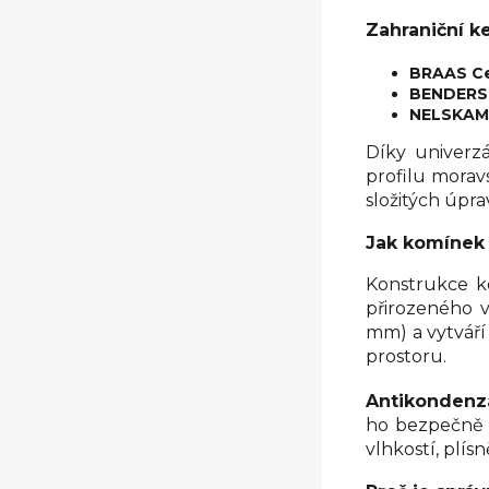
Zahraniční ke
BRAAS Ce
BENDERS
NELSKAM
Díky univerz
profilu morav
složitých úpr
Jak komínek
Konstrukce k
přirozeného v
mm) a vytváří
prostoru.
Antikondenz
ho bezpečně m
vlhkostí, plís