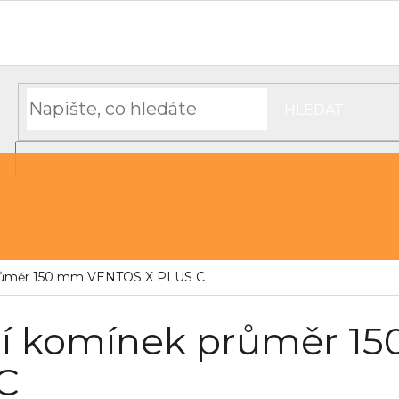
Hodnocení obchodu
Objednávka, platba a doprava
Moj
HLEDAT
NÁKUPNÍ
řechu
Střešní pásky a těsnící materiál
KOŠÍK
průměr 150 mm VENTOS X PLUS C
cí komínek průměr 
C