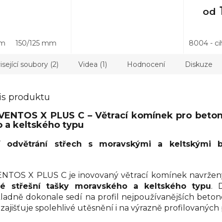
od
mm
150/125 mm
8004 - ci
sející soubory (2)
Videa (1)
Hodnocení
Diskuze
is produktu
VENTOS X PLUS C – Větrací komínek pro beton
 a keltského typu
ní odvětrání střech s moravskými a keltskými 
NTOS X PLUS C je inovovaný větrací komínek navržen
é střešní tašky moravského a keltského typu
. 
ladně dokonale sedí na profil nejpoužívanějších beto
zajišťuje spolehlivé utěsnění i na výrazně profilovaných 