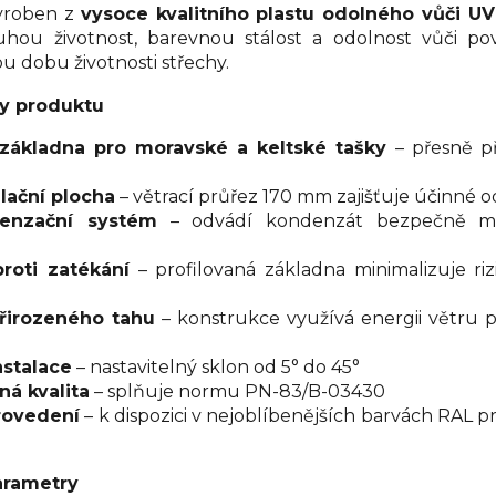
yroben z
vysoce kvalitního plastu odolného vůči UV
uhou životnost, barevnou stálost a odolnost vůči po
u dobu životnosti střechy.
y produktu
 základna pro moravské a keltské tašky
– přesně p
ilační plocha
– větrací průřez 170 mm zajišťuje účinné o
denzační systém
– odvádí kondenzát bezpečně mi
roti zatékání
– profilovaná základna minimalizuje ri
řirozeného tahu
– konstrukce využívá energii větru p
instalace
– nastavitelný sklon od 5° do 45°
ná kvalita
– splňuje normu PN-83/B-03430
rovedení
– k dispozici v nejoblíbenějších barvách RAL p
arametry