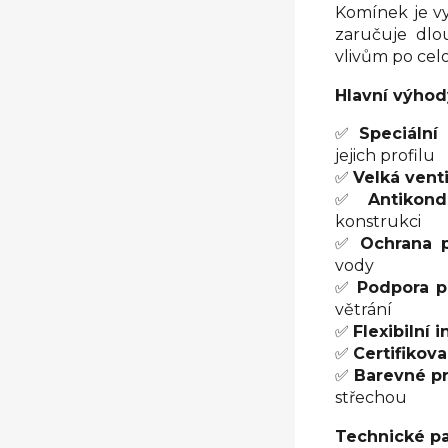
Komínek je v
zaručuje dlo
vlivům po celo
Hlavní výhod
✅
Speciální
jejich profilu
✅
Velká vent
✅
Antikon
konstrukci
✅
Ochrana p
vody
✅
Podpora p
větrání
✅
Flexibilní 
✅
Certifikova
✅
Barevné p
střechou
Technické p