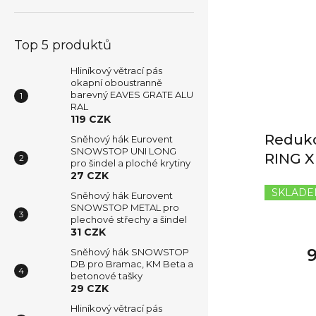
Top 5 produktů
Hliníkový větrací pás
okapní oboustranně
barevný EAVES GRATE ALU
RAL
119 CZK
Redukc
Sněhový hák Eurovent
SNOWSTOP UNI LONG
RING X
pro šindel a ploché krytiny
27 CZK
SKLAD
Sněhový hák Eurovent
SNOWSTOP METAL pro
plechové střechy a šindel
31 CZK
Sněhový hák SNOWSTOP
DB pro Bramac, KM Beta a
betonové tašky
29 CZK
Hliníkový větrací pás