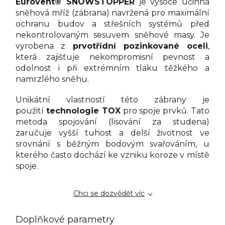
Eurovent® SNOWSTOPPER
je vysoce účinná
sněhová mříž (zábrana) navržená pro maximální
ochranu budov a střešních systémů před
nekontrolovaným sesuvem sněhové masy. Je
vyrobena z
prvotřídní pozinkované oceli
,
která zajišťuje nekompromisní pevnost a
odolnost i při extrémním tlaku těžkého a
namrzlého sněhu.
Unikátní vlastností této zábrany je
použití
technologie TOX
pro spoje prvků. Tato
metoda spojování (lisování za studena)
zaručuje vyšší tuhost a delší životnost ve
srovnání s běžným bodovým svařováním, u
kterého často dochází ke vzniku koroze v místě
spoje.
Chci se dozvědět víc
Doplňkové parametry