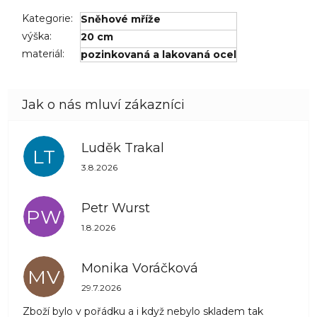
Kategorie
:
Sněhové mříže
výška
:
20 cm
materiál
:
pozinkovaná a lakovaná ocel
Luděk Trakal
LT
Hodnocení obchodu je 5 z 5 hvězdiček.
3.8.2026
Petr Wurst
PW
Hodnocení obchodu je 5 z 5 hvězdiček.
1.8.2026
Monika Voráčková
MV
Hodnocení obchodu je 5 z 5 hvězdiček.
29.7.2026
Zboží bylo v pořádku a i když nebylo skladem tak