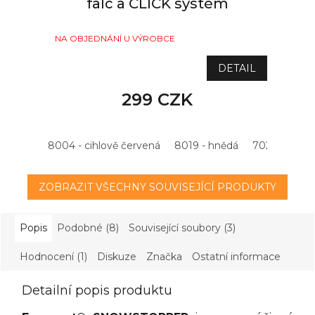
falc a CLICK systém
NA OBJEDNÁNÍ U VÝROBCE
DETAIL
299 CZK
8004 - cihlově červená
8019 - hnědá
7021 - antrac
ZOBRAZIT VŠECHNY SOUVISEJÍCÍ PRODUKTY
Popis
Podobné (8)
Související soubory (3)
Hodnocení (1)
Diskuze
Značka
Ostatní informace
Detailní popis produktu