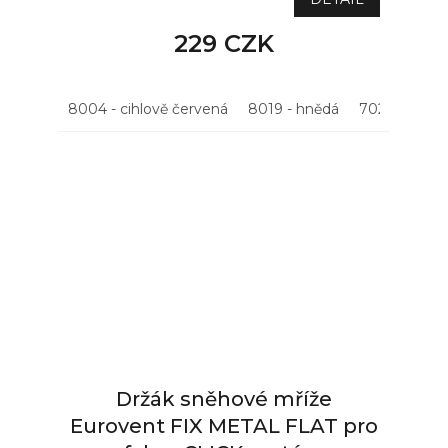
229 CZK
8004 - cihlově červená
8019 - hnědá
7021 - antrac
Držák sněhové mříže
Eurovent FIX METAL FLAT pro