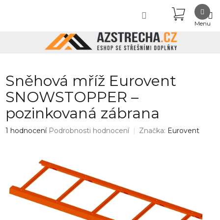
Přejít
NÁKUPN
na
obsah
KOŠÍK
Sněhová mříž Eurovent
SNOWSTOPPER –
pozinkovaná zábrana
Průměrné
1 hodnocení
Podrobnosti hodnocení
Značka:
Eurovent
hodnocení
produktu
je
5,0
z
5
hvězdiček.