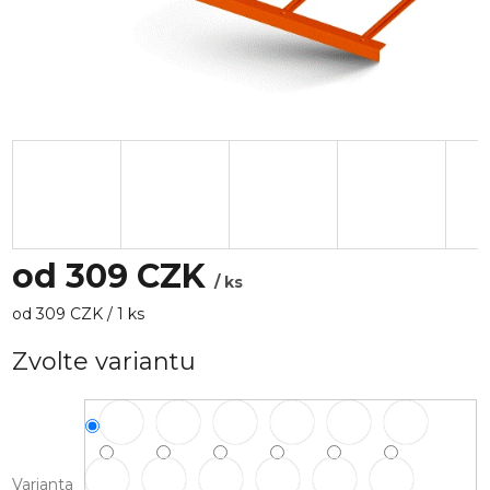
od
309 CZK
/ ks
Měrná
od 309 CZK / 1 ks
cena:
Zvolte variantu
Varianta