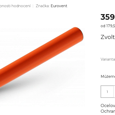
bnosti hodnocení
Značka:
Eurovent
35
Měrná
od 179,
cena:
Zvolt
Varianta
Můžeme 
Ocelo
Ochran