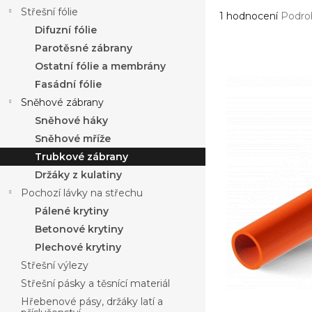
a
Střešní fólie
Průměrné
n
1 hodnocení
Podro
hodnocení
Difuzní fólie
n
produktu
í
Parotěsné zábrany
je
p
Ostatní fólie a membrány
5,0
a
z
Fasádní fólie
n
5
Sněhové zábrany
e
hvězdiček.
Sněhové háky
l
Sněhové mříže
Trubkové zábrany
Držáky z kulatiny
Pochozí lávky na střechu
Pálené krytiny
Betonové krytiny
Plechové krytiny
Střešní výlezy
Střešní pásky a těsnící materiál
Hřebenové pásy, držáky latí a