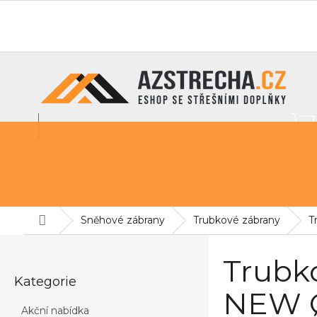
Přejít
na
O nás
info@azstrecha.cz
obsah
Střešní fólie
Sněhové zábrany
Pochozí lávky na st
Domů
Sněhové zábrany
Trubkové zábrany
T
P
o
Trubk
Přeskočit
s
Kategorie
kategorie
t
NEW 
r
Akční nabídka