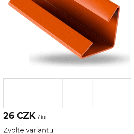
26 CZK
/ ks
Měrná
Zvolte variantu
cena: