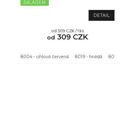
SKLADEM
Průměrné
hodnocení
produktu
DETAIL
je
5,0
Měrná
od 309 CZK / 1 ks
z
309 CZK
cena:
od
5
hvězdiček.
8004 - cihlově červená
8019 - hnědá
8017 - hněd