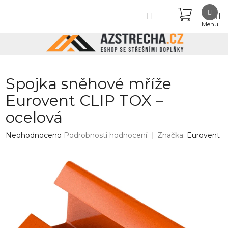
Přejít
NÁKUPN
na
obsah
KOŠÍK
Spojka sněhové mříže
Eurovent CLIP TOX –
ocelová
Průměrné
Neohodnoceno
Podrobnosti hodnocení
Značka:
Eurovent
hodnocení
produktu
je
0,0
z
5
hvězdiček.