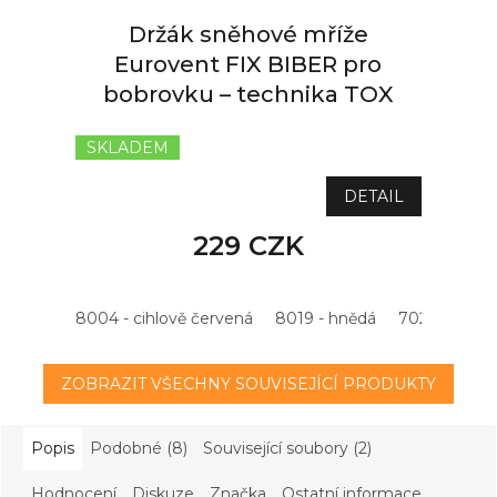
Držák sněhové mříže
Eurovent FIX BIBER pro
bobrovku – technika TOX
SKLADEM
DETAIL
229 CZK
8004 - cihlově červená
8019 - hnědá
7021 - antrac
ZOBRAZIT VŠECHNY SOUVISEJÍCÍ PRODUKTY
Popis
Podobné (8)
Související soubory (2)
Hodnocení
Diskuze
Značka
Ostatní informace