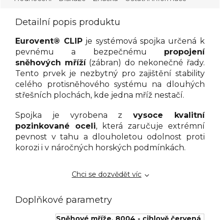
Detailní popis produktu
Eurovent® CLIP
je systémová spojka určená k
pevnému a bezpečnému
propojení
sněhových mříží
(zábran) do nekonečné řady.
Tento prvek je nezbytný pro zajištění stability
celého protisněhového systému na dlouhých
střešních plochách, kde jedna mříž nestačí.
Spojka je vyrobena z
vysoce kvalitní
pozinkované oceli
, která zaručuje extrémní
pevnost v tahu a dlouholetou odolnost proti
korozi i v náročných horských podmínkách.
Chci se dozvědět víc
Doplňkové parametry
Sněhové mříže
,
8004 - cihlově červená