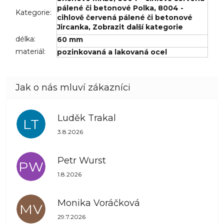
pálené či betonové Polka
,
8004 -
Kategorie
:
cihlově červená pálené či betonové
Jircanka
,
Zobrazit další kategorie
délka
:
60 mm
materiál
:
pozinkovaná a lakovaná ocel
Luděk Trakal
LT
Hodnocení obchodu je 5 z 5 hvězdiček.
3.8.2026
Petr Wurst
PW
Hodnocení obchodu je 5 z 5 hvězdiček.
1.8.2026
Monika Voráčková
MV
Hodnocení obchodu je 5 z 5 hvězdiček.
29.7.2026