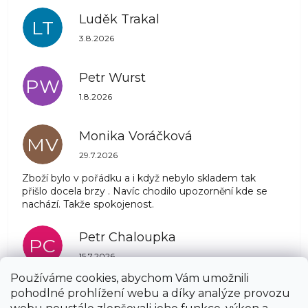
Luděk Trakal
LT
Hodnocení obchodu je 5 z 5 hvězdiček.
3.8.2026
Petr Wurst
PW
Hodnocení obchodu je 5 z 5 hvězdiček.
1.8.2026
Monika Voráčková
MV
Hodnocení obchodu je 5 z 5 hvězdiček.
29.7.2026
Zboží bylo v pořádku a i když nebylo skladem tak
přišlo docela brzy . Navíc chodilo upozornění kde se
nachází. Takže spokojenost.
Petr Chaloupka
PC
Hodnocení obchodu je 5 z 5 hvězdiček.
15.7.2026
Používáme cookies, abychom Vám umožnili
pohodlné prohlížení webu a díky analýze provozu
Zobrazit další hodnocení