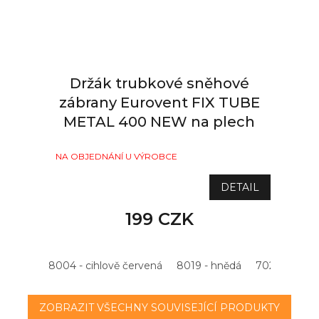
Držák trubkové sněhové
zábrany Eurovent FIX TUBE
METAL 400 NEW na plech
NA OBJEDNÁNÍ U VÝROBCE
DETAIL
199 CZK
8004 - cihlově červená
8019 - hnědá
7021 - antrac
ZOBRAZIT VŠECHNY SOUVISEJÍCÍ PRODUKTY