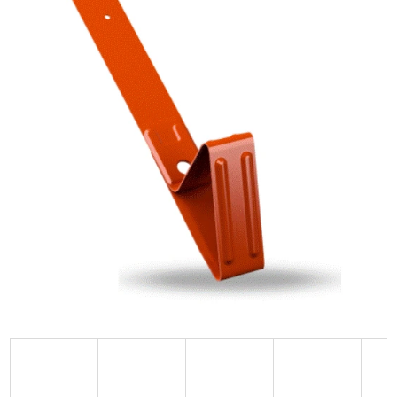
–17 %