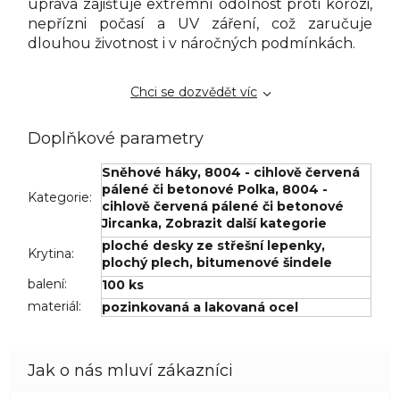
úprava zajišťuje extrémní odolnost proti korozi,
nepřízni počasí a UV záření, což zaručuje
dlouhou životnost i v náročných podmínkách.
Chci se dozvědět víc
Doplňkové parametry
Sněhové háky
,
8004 - cihlově červená
pálené či betonové Polka
,
8004 -
Kategorie
:
cihlově červená pálené či betonové
Jircanka
,
Zobrazit další kategorie
ploché desky ze střešní lepenky
,
Krytina
:
plochý plech
,
bitumenové šindele
balení
:
100 ks
materiál
:
pozinkovaná a lakovaná ocel