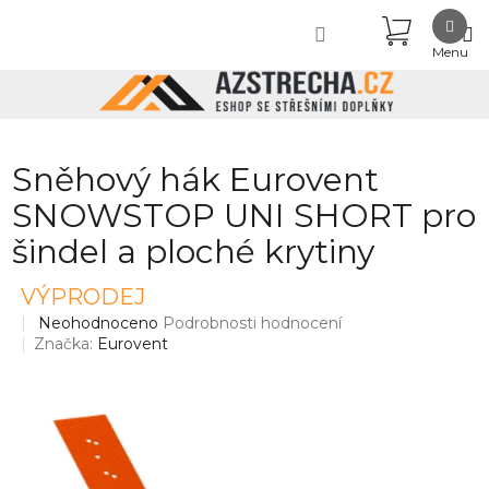
Přejít
NÁKUPN
na
obsah
KOŠÍK
Sněhový hák Eurovent
SNOWSTOP UNI SHORT pro
šindel a ploché krytiny
VÝPRODEJ
Průměrné
Neohodnoceno
Podrobnosti hodnocení
hodnocení
Značka:
Eurovent
produktu
je
0,0
z
5
hvězdiček.