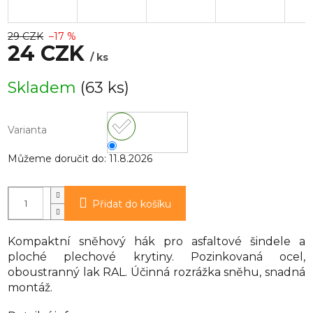
29 CZK
–17 %
24 CZK
/ ks
Měrná
Skladem
(63 ks)
cena:
Varianta
Můžeme doručit do:
11.8.2026
Přidat do košíku
Kompaktní sněhový hák pro asfaltové šindele a
ploché plechové krytiny. Pozinkovaná ocel,
oboustranný lak RAL. Účinná rozrážka sněhu, snadná
montáž.