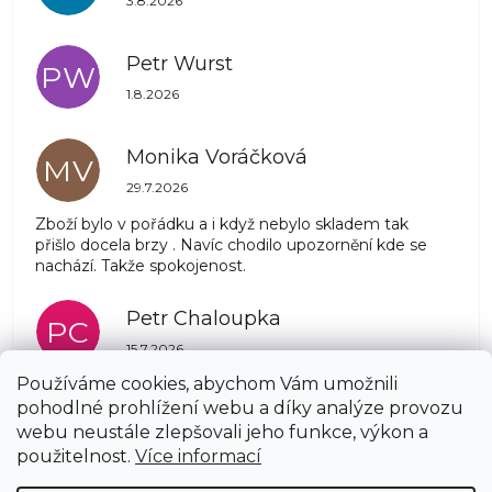
3.8.2026
Petr Wurst
PW
Hodnocení obchodu je 5 z 5 hvězdiček.
1.8.2026
Monika Voráčková
MV
Hodnocení obchodu je 5 z 5 hvězdiček.
29.7.2026
Zboží bylo v pořádku a i když nebylo skladem tak
přišlo docela brzy . Navíc chodilo upozornění kde se
nachází. Takže spokojenost.
Petr Chaloupka
PC
Hodnocení obchodu je 5 z 5 hvězdiček.
15.7.2026
Používáme cookies, abychom Vám umožnili
pohodlné prohlížení webu a díky analýze provozu
Zobrazit další hodnocení
webu neustále zlepšovali jeho funkce, výkon a
Z
použitelnost.
Více informací
á