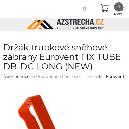
Přejít
NÁKUPN
na
obsah
KOŠÍK
Držák trubkové sněhové
zábrany Eurovent FIX TUBE
DB-DC LONG (NEW)
Průměrné
Neohodnoceno
Podrobnosti hodnocení
Značka:
Eurovent
hodnocení
produktu
je
0,0
z
5
hvězdiček.