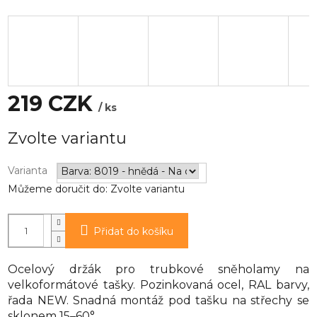
219 CZK
/ ks
Měrná
Zvolte variantu
cena:
Varianta
Můžeme doručit do:
Zvolte variantu
Přidat do košíku
Ocelový držák pro trubkové sněholamy na
velkoformátové tašky. Pozinkovaná ocel, RAL barvy,
řada NEW. Snadná montáž pod tašku na střechy se
sklonem 15–60°.