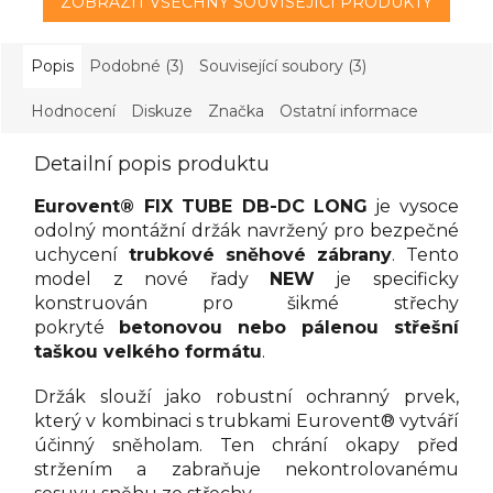
ZOBRAZIT VŠECHNY SOUVISEJÍCÍ PRODUKTY
Popis
Podobné (3)
Související soubory (3)
Hodnocení
Diskuze
Značka
Ostatní informace
Detailní popis produktu
Eurovent® FIX TUBE DB-DC LONG
je vysoce
odolný montážní držák navržený pro bezpečné
uchycení
trubkové sněhové zábrany
. Tento
model z nové řady
NEW
je specificky
konstruován pro šikmé střechy
pokryté
betonovou nebo pálenou střešní
taškou velkého formátu
.
Držák slouží jako robustní ochranný prvek,
který v kombinaci s trubkami Eurovent® vytváří
účinný sněholam. Ten chrání okapy před
stržením a zabraňuje nekontrolovanému