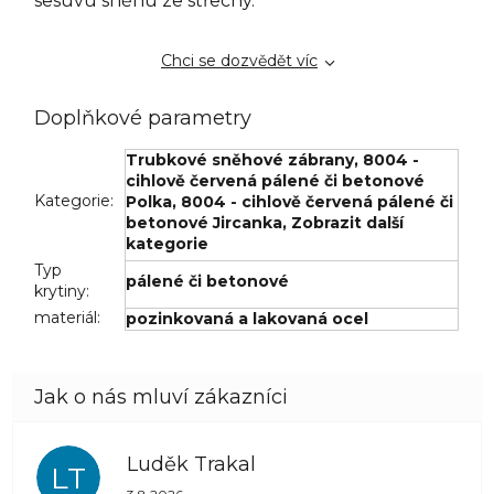
sesuvu sněhu ze střechy.
Chci se dozvědět víc
Doplňkové parametry
Trubkové sněhové zábrany
,
8004 -
cihlově červená pálené či betonové
Kategorie
:
Polka
,
8004 - cihlově červená pálené či
betonové Jircanka
,
Zobrazit další
kategorie
Typ
pálené či betonové
krytiny
:
materiál
:
pozinkovaná a lakovaná ocel
Luděk Trakal
LT
Hodnocení obchodu je 5 z 5 hvězdiček.