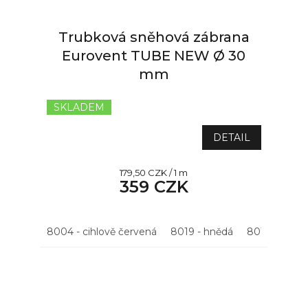
Trubková sněhová zábrana
Eurovent TUBE NEW Ø 30
mm
SKLADEM
Průměrné
hodnocení
produktu
DETAIL
je
5,0
Měrná
179,50 CZK / 1 m
z
359 CZK
cena:
5
hvězdiček.
8004 - cihlově červená
8019 - hnědá
8015 - kašta