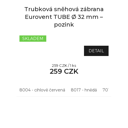
Trubková sněhová zábrana
Eurovent TUBE Ø 32 mm –
pozink
SKLADEM
Průměrné
hodnocení
produktu
DETAIL
je
5,0
Měrná
259 CZK / 1 ks
z
259 CZK
cena:
5
hvězdiček.
8004 - cihlově červená
8017 - hnědá
7016 - antrac