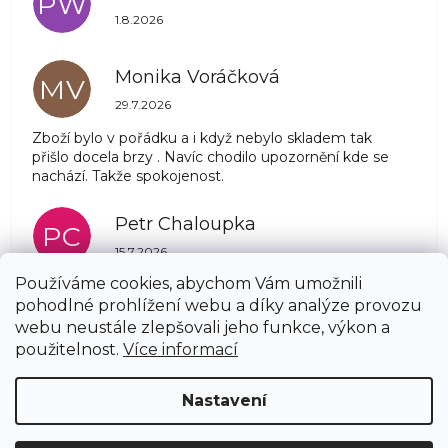
PW
Hodnocení obchodu je 5 z 5 hvězdiček.
1.8.2026
Monika Voráčková
MV
Hodnocení obchodu je 5 z 5 hvězdiček.
29.7.2026
Zboží bylo v pořádku a i když nebylo skladem tak
přišlo docela brzy . Navíc chodilo upozornění kde se
nachází. Takže spokojenost.
Petr Chaloupka
PC
Hodnocení obchodu je 5 z 5 hvězdiček.
15.7.2026
Používáme cookies, abychom Vám umožnili
pohodlné prohlížení webu a díky analýze provozu
Zobrazit další hodnocení
webu neustále zlepšovali jeho funkce, výkon a
Z
použitelnost.
Více informací
á
Copyright 2026
AZSTRECHA.CZ
. Všechna práva
p
Nastavení
vyhrazena.
Upravit nastavení cookies
a
t