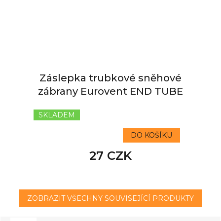
Záslepka trubkové sněhové
zábrany Eurovent END TUBE
SKLADEM
DO KOŠÍKU
27 CZK
ZOBRAZIT VŠECHNY SOUVISEJÍCÍ PRODUKTY