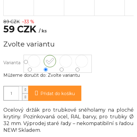
89 CZK
–33 %
59 CZK
/ ks
Měrná
Zvolte variantu
cena:
Varianta
Můžeme doručit do:
Zvolte variantu
Přidat do košíku
Ocelový držák pro trubkové sněholamy na ploché
krytiny. Pozinkovaná ocel, RAL barvy, pro trubky Ø
32 mm. Výprodej staré řady – nekompatibilní s řadou
NEW! Skladem.