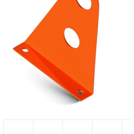
–33 %