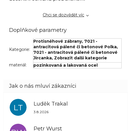
Chci se dozvědět víc
Doplňkové parametry
Protisněhové zábrany
,
7021 -
antracitová pálené či betonové Polka
,
Kategorie
:
7021 - antracitová pálené či betonové
Jircanka
,
Zobrazit další kategorie
materiál
:
pozinkovaná a lakovaná ocel
Luděk Trakal
LT
Hodnocení obchodu je 5 z 5 hvězdiček.
3.8.2026
Petr Wurst