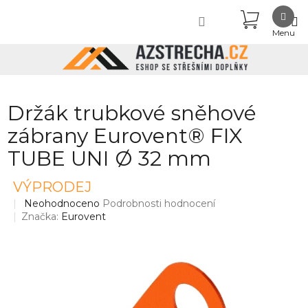
Přejít
NÁKUPN
na
obsah
KOŠÍK
Držák trubkové sněhové
zábrany Eurovent® FIX
TUBE UNI Ø 32 mm
VÝPRODEJ
Průměrné
Neohodnoceno
Podrobnosti hodnocení
hodnocení
Značka:
Eurovent
produktu
je
0,0
z
5
hvězdiček.