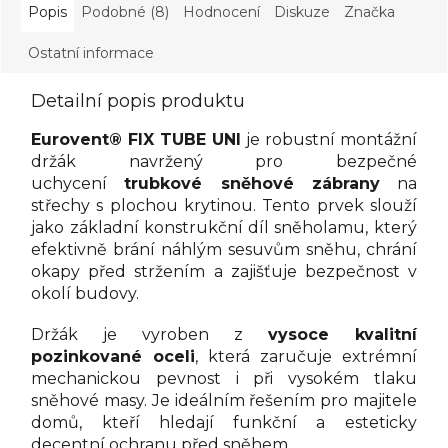
Popis
Podobné (8)
Hodnocení
Diskuze
Značka
Ostatní informace
Detailní popis produktu
Eurovent® FIX TUBE UNI
je robustní montážní
držák navržený pro bezpečné
uchycení
trubkové sněhové zábrany
na
střechy s plochou krytinou. Tento prvek slouží
jako základní konstrukční díl sněholamu, který
efektivně brání náhlým sesuvům sněhu, chrání
okapy před stržením a zajišťuje bezpečnost v
okolí budovy.
Držák je vyroben z
vysoce kvalitní
pozinkované oceli
, která zaručuje extrémní
mechanickou pevnost i při vysokém tlaku
sněhové masy. Je ideálním řešením pro majitele
domů, kteří hledají funkční a esteticky
decentní ochranu před sněhem.