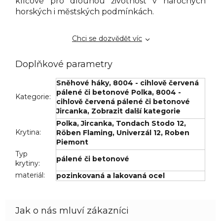
klíčové pro dlouhou životnost v náročných
horských i městských podmínkách.
Chci se dozvědět víc
Doplňkové parametry
Sněhové háky
,
8004 - cihlově červená
pálené či betonové Polka
,
8004 -
Kategorie
:
cihlově červená pálené či betonové
Jircanka
,
Zobrazit další kategorie
Polka
,
Jircanka
,
Tondach Stodo 12
,
Krytina
:
Röben Flaming
,
Univerzál 12
,
Roben
Piemont
Typ
pálené či betonové
krytiny
:
materiál
:
pozinkovaná a lakovaná ocel