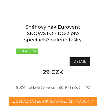
Sněhový hák Eurovent
SNOWSTOP DC-2 pro
specifické pálené tašky
SKLADEM
DETAIL
29 CZK
8004 - cihlově červená
8019 - hnědá
7021 - antrac
ZOBRAZIT VŠECHNY SOUVISEJÍCÍ PRODUKTY