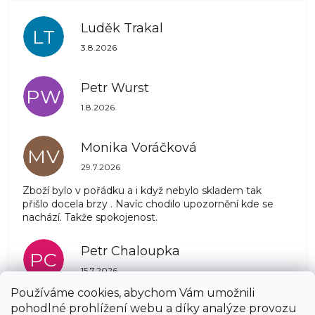
Luděk Trakal
LT
Hodnocení obchodu je 5 z 5 hvězdiček.
3.8.2026
Petr Wurst
PW
Hodnocení obchodu je 5 z 5 hvězdiček.
1.8.2026
Monika Voráčková
MV
Hodnocení obchodu je 5 z 5 hvězdiček.
29.7.2026
Zboží bylo v pořádku a i když nebylo skladem tak
přišlo docela brzy . Navíc chodilo upozornění kde se
nachází. Takže spokojenost.
Petr Chaloupka
PC
Hodnocení obchodu je 5 z 5 hvězdiček.
15.7.2026
Používáme cookies, abychom Vám umožnili
pohodlné prohlížení webu a díky analýze provozu
Zobrazit další hodnocení