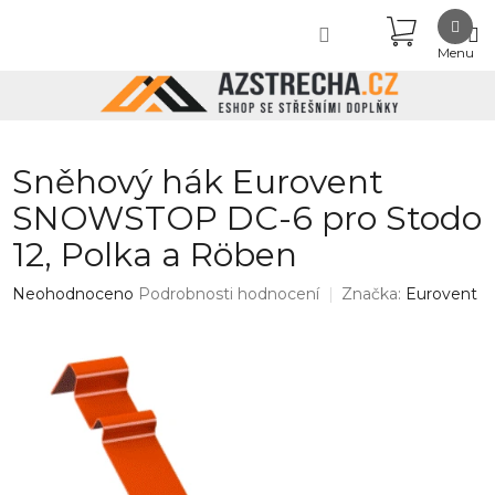
Přejít
NÁKUPN
na
obsah
KOŠÍK
Sněhový hák Eurovent
SNOWSTOP DC-6 pro Stodo
12, Polka a Röben
Průměrné
Neohodnoceno
Podrobnosti hodnocení
Značka:
Eurovent
hodnocení
produktu
je
0,0
z
5
hvězdiček.