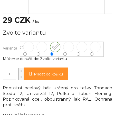
29 CZK
/ ks
Měrná
Zvolte variantu
cena:
Varianta
Můžeme doručit do:
Zvolte variantu
Přidat do košíku
Robustní ocelový hák určený pro tašky Tondach
Stodo 12, Univerzál 12, Polka a Röben Fleming.
Pozinkovaná ocel, oboustranný lak RAL. Ochrana
proti sněhu.