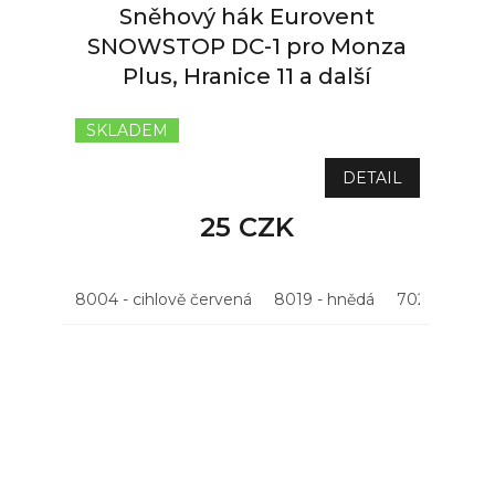
Sněhový hák Eurovent
SNOWSTOP DC-1 pro Monza
Plus, Hranice 11 a další
SKLADEM
DETAIL
25 CZK
8004 - cihlově červená
8019 - hnědá
7021 - antrac