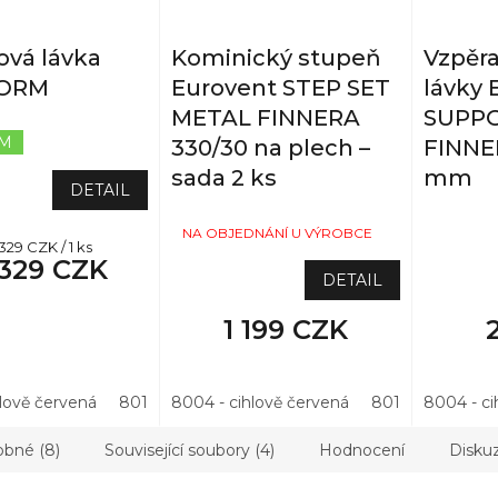
vá lávka
Kominický stupeň
Vzpěr
FORM
Eurovent STEP SET
lávky 
METAL FINNERA
SUPP
EM
Průměrné
330/30 na plech –
FINNE
hodnocení
sada 2 ks
mm
produktu
DETAIL
je
5,0
NA DO
NA OBJEDNÁNÍ U VÝROBCE
rná
329 CZK / 1 ks
z
329 CZK
a:
5
DETAIL
hvězdiček.
1 199 CZK
hlově červená
8019 - hnědá
8004 - cihlově červená
7021 - antracitová
8019 - hnědá
3011 - višňo
8004 - ci
bné (8)
Související soubory (4)
Hodnocení
Disku