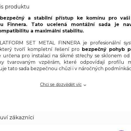
is produktu
i bezpečný a stabilní přístup ke komínu pro vaši
pu Finnera. Tato ucelená montážní sada je na
mpatibilitu a maximální stabilitu.
LATFORM SET METAL FINNERA je profesionální syst
který tvoří kompletní řešení pro
bezpečný pohyb p
je určena pro instalaci na šikmé střechy se sklonem od
cky tvarovaným vzpěrám, které odpovídají profilu 
uje tato sada bezpečnou chůzi i v náročných podmínkác
Chci se dozvědět víc