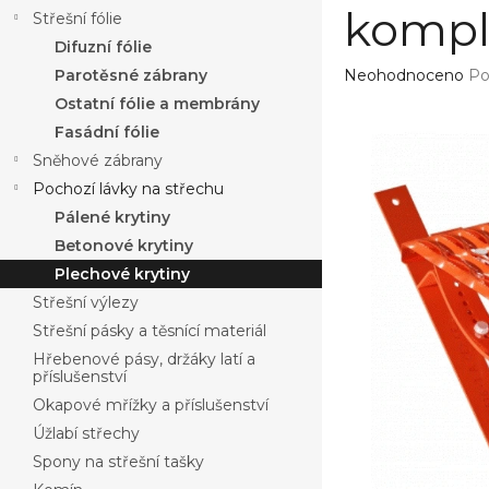
a
kompl
Střešní fólie
n
Difuzní fólie
n
í
Průměrné
Parotěsné zábrany
Neohodnoceno
Po
hodnocení
p
Ostatní fólie a membrány
produktu
a
Fasádní fólie
je
n
0,0
Sněhové zábrany
e
z
Pochozí lávky na střechu
l
5
Pálené krytiny
hvězdiček.
Betonové krytiny
Plechové krytiny
Střešní výlezy
Střešní pásky a těsnící materiál
Hřebenové pásy, držáky latí a
příslušenství
Okapové mřížky a příslušenství
Úžlabí střechy
Spony na střešní tašky