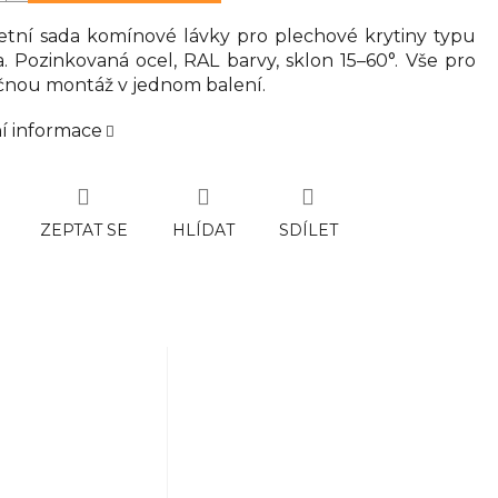
tní sada komínové lávky pro plechové krytiny typu
a. Pozinkovaná ocel, RAL barvy, sklon 15–60°. Vše pro
nou montáž v jednom balení.
ní informace
ZEPTAT SE
HLÍDAT
SDÍLET