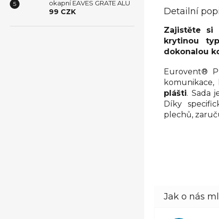
okapní EAVES GRATE ALU
Detailní pop
99 CZK
Zajistěte s
krytinou ty
dokonalou ko
Eurovent® P
komunikace, 
plášti
. Sada 
Díky specifi
plechů, zaruč