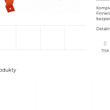
Komple
Finner
bezpeč
Detail
TISK
rodukty