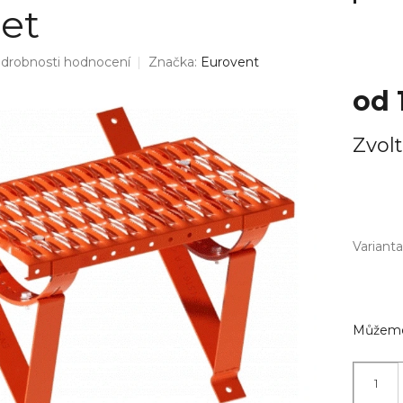
et
drobnosti hodnocení
Značka:
Eurovent
od
Měrná
Zvolt
cena:
Varianta
Můžeme 