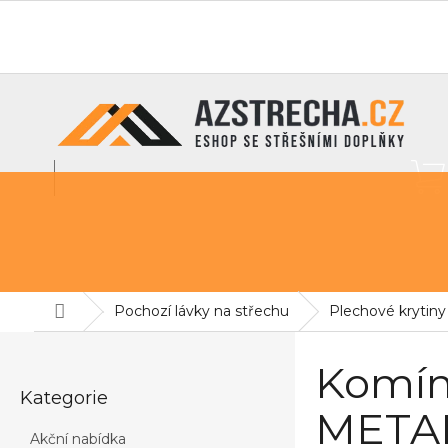
Přejít
na
O nás
info@azstrecha.cz
obsah
Střešní fólie
Sněhové zábrany
Pochozí lávky na st
Domů
Pochozí lávky na střechu
Plechové krytiny
P
o
Komín
Přeskočit
s
Kategorie
kategorie
t
METAL
r
Akční nabídka