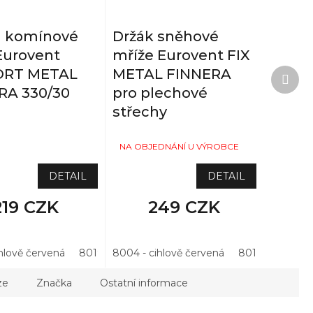
a komínové
Držák sněhové
Eurovent
mříže Eurovent FIX
Další
ORT METAL
METAL FINNERA
prod
RA 330/30
pro plechové
střechy
TAZ
NA OBJEDNÁNÍ U VÝROBCE
DETAIL
DETAIL
219 CZK
249 CZK
vá
hlově červená
7021 - antracitová
8017 - hnědá
8019 - hnědá
9005 - černá
8015 - kaštanová
8004 - cihlově červená
7021 - antracitová
3004 - třešeň
3011 - višňová
8019 - hnědá
7024 - grafi
8015 - kašt
8017 - 
ze
Značka
Ostatní informace