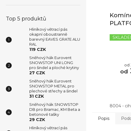
Komíno
Top 5 produktů
PLAT
Hliníkový větrací pás
okapní oboustranně
SKLAD
barevný EAVES GRATE ALU
RAL
119 CZK
Sněhový hák Eurovent
SNOWSTOP UNI LONG
Mě
od 
pro šindel a ploché krytiny
cen
od
27 CZK
Sněhový hák Eurovent
SNOWSTOP METAL pro
plechové střechy a šindel
31 CZK
Sněhový hák SNOWSTOP
8004 - ci
DB pro Bramac, KM Beta a
betonové tašky
Popis
Podo
29 CZK
Hliníkový větrací pás