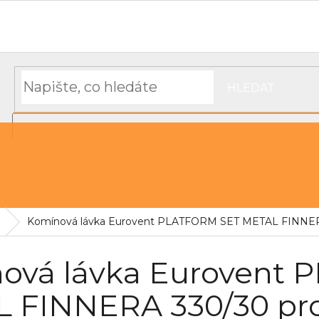
Hodnocení obchodu
Objednávka, platba a doprava
Moj
HLEDAT
NÁKUPNÍ
řechu
Střešní pásky a těsnící materiál
KOŠÍK
Komínová lávka Eurovent PLATFORM SET METAL FINNERA 
ová lávka Eurovent
 FINNERA 330/30 pro 