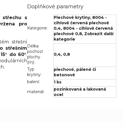
Doplňkové parametry
 střechu s
Plechové krytiny
,
8004 -
cihlově červená plechové
vržena pro
Kategorie
:
0,4
,
8004 - cihlově červená
plechové 0,8
,
Zobrazit další
kategorie
ém střešní
Délka
o střešním
pochozí
15° do 60°
.
0,4
,
0,8
plochy
modulárních
(m)
:
h.
Typ
plechové
,
pálené či
krytiny
:
betonové
balení
:
1 ks
pozinkovaná a lakovaná
materiál
:
ocel