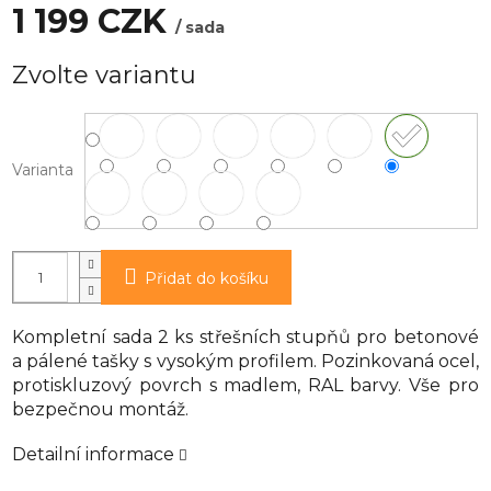
1 199 CZK
/ sada
Měrná
Zvolte variantu
cena:
Varianta
Přidat do košíku
Kompletní sada 2 ks střešních stupňů pro betonové
a pálené tašky s vysokým profilem. Pozinkovaná ocel,
protiskluzový povrch s madlem, RAL barvy. Vše pro
bezpečnou montáž.
Detailní informace