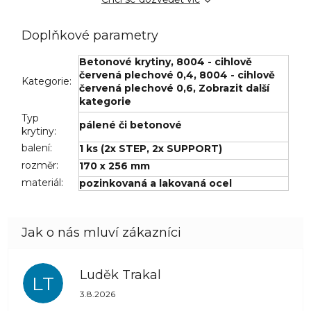
Doplňkové parametry
Betonové krytiny
,
8004 - cihlově
červená plechové 0,4
,
8004 - cihlově
Kategorie
:
červená plechové 0,6
,
Zobrazit další
kategorie
Typ
pálené či betonové
krytiny
:
balení
:
1 ks (2x STEP, 2x SUPPORT)
rozměr
:
170 x 256 mm
materiál
:
pozinkovaná a lakovaná ocel
Luděk Trakal
LT
Hodnocení obchodu je 5 z 5 hvězdiček.
3.8.2026