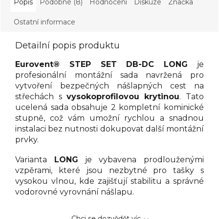
Popis
Podobné (8)
Hodnocení
Diskuze
Značka
Ostatní informace
Detailní popis produktu
Eurovent® STEP SET DB-DC LONG
je
profesionální montážní sada navržená pro
vytvoření bezpečných nášlapných cest na
střechách s
vysokoprofilovou krytinou
. Tato
ucelená sada obsahuje 2 kompletní kominické
stupně, což vám umožní rychlou a snadnou
instalaci bez nutnosti dokupovat další montážní
prvky.
Varianta
LONG
je vybavena prodlouženými
vzpěrami, které jsou nezbytné pro tašky s
vysokou vlnou, kde zajišťují stabilitu a správné
vodorovné vyrovnání nášlapu.
Chci se dozvědět víc