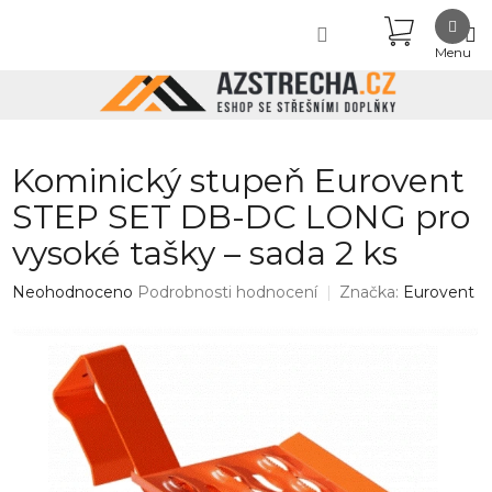
Přejít
NÁKUPN
na
obsah
KOŠÍK
Kominický stupeň Eurovent
STEP SET DB-DC LONG pro
vysoké tašky – sada 2 ks
Průměrné
Neohodnoceno
Podrobnosti hodnocení
Značka:
Eurovent
hodnocení
produktu
je
0,0
z
5
hvězdiček.