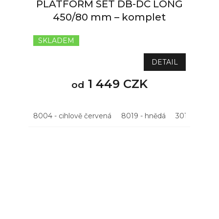
PLATFORM SET DB-DC LONG
450/80 mm – komplet
SKLADEM
Průměrné
hodnocení
produktu
DETAIL
je
5,0
1 449 CZK
od
z
5
hvězdiček.
8004 - cihlově červená
8019 - hnědá
3011 - višňov