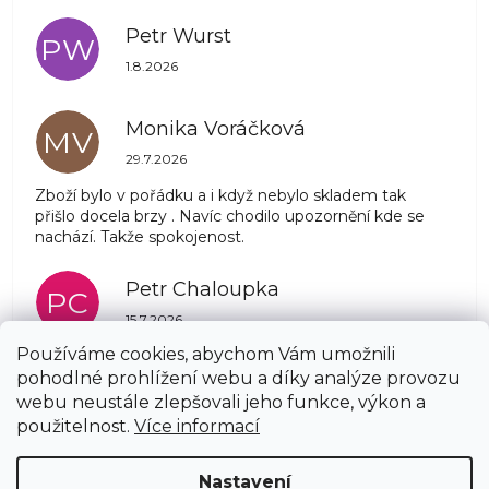
Petr Wurst
PW
Hodnocení obchodu je 5 z 5 hvězdiček.
1.8.2026
Monika Voráčková
MV
Hodnocení obchodu je 5 z 5 hvězdiček.
29.7.2026
Zboží bylo v pořádku a i když nebylo skladem tak
přišlo docela brzy . Navíc chodilo upozornění kde se
nachází. Takže spokojenost.
Petr Chaloupka
PC
Hodnocení obchodu je 5 z 5 hvězdiček.
15.7.2026
Používáme cookies, abychom Vám umožnili
pohodlné prohlížení webu a díky analýze provozu
Zobrazit další hodnocení
webu neustále zlepšovali jeho funkce, výkon a
Z
použitelnost.
Více informací
á
Copyright 2026
AZSTRECHA.CZ
. Všechna práva
p
Nastavení
vyhrazena.
Upravit nastavení cookies