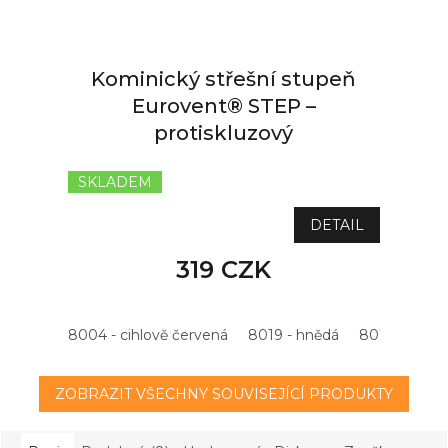
Kominický střešní stupeň
Eurovent® STEP –
protiskluzový
SKLADEM
DETAIL
319 CZK
8004 - cihlově červená
8019 - hnědá
8015 - kašta
ZOBRAZIT VŠECHNY SOUVISEJÍCÍ PRODUKTY