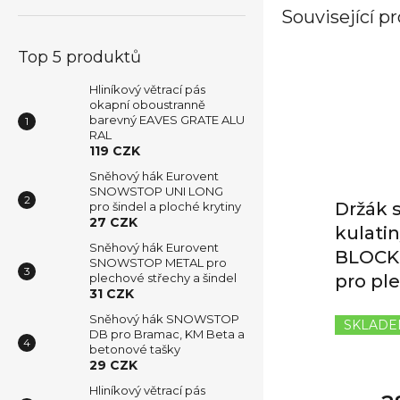
Související p
Top 5 produktů
Hliníkový větrací pás
okapní oboustranně
barevný EAVES GRATE ALU
RAL
119 CZK
Sněhový hák Eurovent
SNOWSTOP UNI LONG
Držák 
pro šindel a ploché krytiny
27 CZK
kulati
Sněhový hák Eurovent
BLOCK
SNOWSTOP METAL pro
plechové střechy a šindel
pro pl
31 CZK
Sněhový hák SNOWSTOP
SKLAD
DB pro Bramac, KM Beta a
betonové tašky
29 CZK
Hliníkový větrací pás