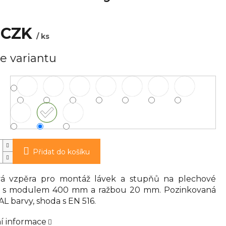
 CZK
/ ks
e variantu
Přidat do košíku
á vzpěra pro montáž lávek a stupňů na plechové
y s modulem 400 mm a ražbou 20 mm. Pozinkovaná
AL barvy, shoda s EN 516.
ní informace