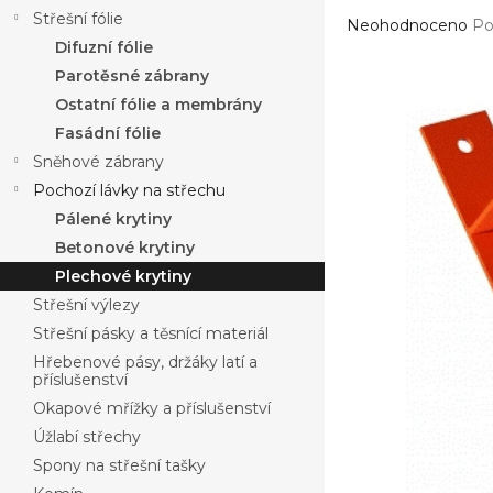
a
Střešní fólie
Průměrné
n
Neohodnoceno
Po
hodnocení
Difuzní fólie
n
produktu
í
Parotěsné zábrany
je
p
Ostatní fólie a membrány
0,0
a
z
Fasádní fólie
n
5
Sněhové zábrany
e
hvězdiček.
Pochozí lávky na střechu
l
Pálené krytiny
Betonové krytiny
Plechové krytiny
Střešní výlezy
Střešní pásky a těsnící materiál
Hřebenové pásy, držáky latí a
příslušenství
Okapové mřížky a příslušenství
Úžlabí střechy
Spony na střešní tašky