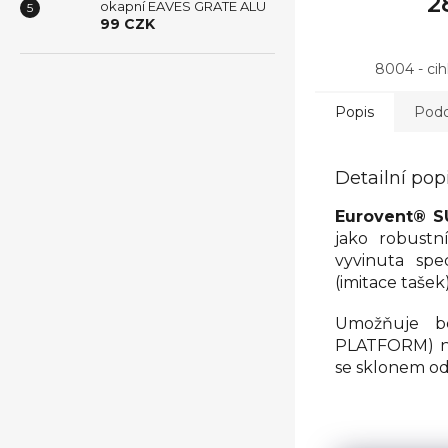
2
okapní EAVES GRATE ALU
99 CZK
8004 - ci
Popis
Podo
Detailní pop
Eurovent® 
jako robustn
vyvinuta spe
(imitace taše
Umožňuje be
PLATFORM) ne
se sklonem o