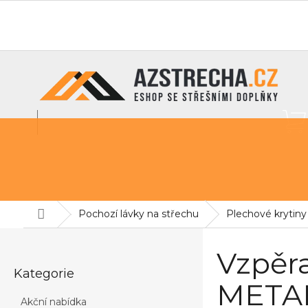
Přejít
na
O nás
info@azstrecha.cz
obsah
Střešní fólie
Sněhové zábrany
Pochozí lávky na st
Domů
Pochozí lávky na střechu
Plechové krytiny
P
o
Vzpěr
Přeskočit
s
Kategorie
kategorie
t
METAL
r
Akční nabídka