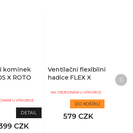
cí komínek
Ventilační flexibilní
Další
S X ROTO
hadice FLEX X
prod
NA OBJEDNÁNÍ U VÝROBCE
DNÁNÍ U VÝROBCE
DO KOŠÍKU
DETAIL
579 CZK
 399 CZK