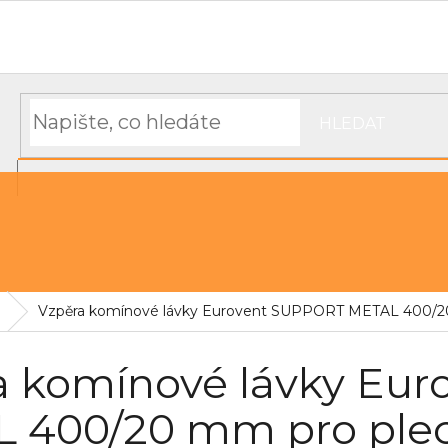
Hodnocení obchodu
Objednávka, platba a doprava
Moj
HLEDAT
NÁKUPNÍ
řechu
Střešní pásky a těsnící materiál
KOŠÍK
Vzpěra komínové lávky Eurovent SUPPORT METAL 400/20
a komínové lávky Eu
 400/20 mm pro plec