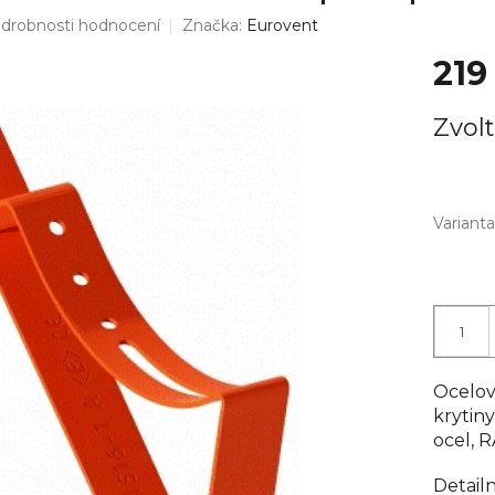
drobnosti hodnocení
Značka:
Eurovent
219
Měrná
Zvolt
cena:
Varianta
Ocelov
krytin
ocel, R
Detail