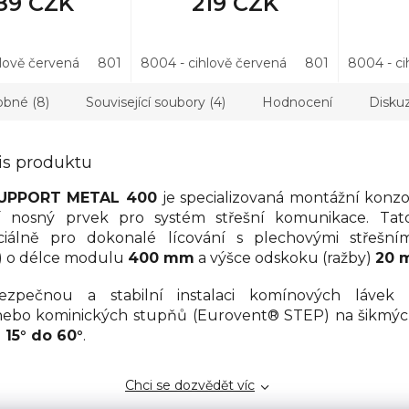
89 CZK
219 CZK
hlově červená
8019 - hnědá
8004 - cihlově červená
8015 - kaštanová
8019 - hnědá
3011 - višňov
8004 - ci
bné (8)
Související soubory (4)
Hodnocení
Disku
is produktu
SUPPORT METAL 400
je specializovaná montážní konz
í nosný prvek pro systém střešní komunikace. Tat
ciálně pro dokonalé lícování s plechovými střešním
k) o délce modulu
400 mm
a výšce odskoku (ražby)
20 
zpečnou a stabilní instalaci komínových lávek 
bo kominických stupňů (Eurovent® STEP) na šikmýc
d
15° do 60°
.
Chci se dozvědět víc