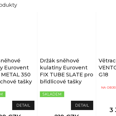
rodukty
sněhové
Držák sněhové
Větra
ny Eurovent
kulatiny Eurovent
VENTO
 METAL 350
FIX TUBE SLATE pro
G18
echové tašky
břidlicové tašky
NA OBJE
EM
SKLADEM
DETAIL
DETAIL
3