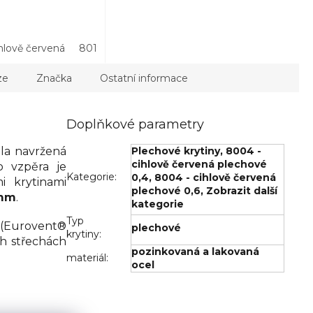
á
hlově červená
8015 - kaštanová
8017 - hnědá
8019 - hnědá
9005 - černá
3011 - višňová
7021 - antracitová
3004 - třešeň
8017 - hnědá
7024 - grafit
9005 - čern
8015 - kašt
ze
Značka
Ostatní informace
Doplňkové parametry
ola navržená
Plechové krytiny
,
8004 -
cihlově červená plechové
o vzpěra je
Kategorie
:
0,4
,
8004 - cihlově červená
i krytinami
plechové 0,6
,
Zobrazit další
mm
.
kategorie
Typ
(Eurovent®
plechové
krytiny
:
h střechách
pozinkovaná a lakovaná
materiál
:
ocel