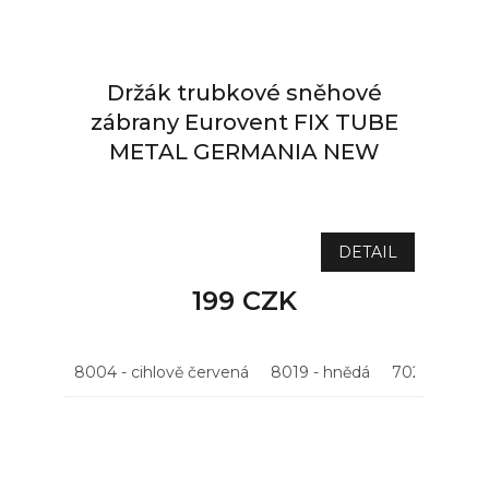
Držák trubkové sněhové
zábrany Eurovent FIX TUBE
METAL GERMANIA NEW
NA DOTAZ
DETAIL
199 CZK
8004 - cihlově červená
8019 - hnědá
7021 - antrac