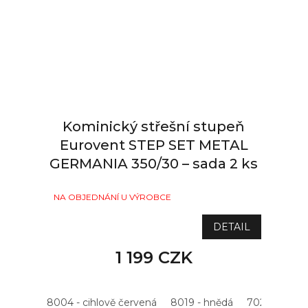
Kominický střešní stupeň
Eurovent STEP SET METAL
GERMANIA 350/30 – sada 2 ks
NA OBJEDNÁNÍ U VÝROBCE
DETAIL
1 199 CZK
8004 - cihlově červená
8019 - hnědá
7021 - antrac