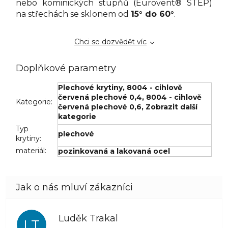
nebo kominických stupňů (Eurovent® STEP)
na střechách se sklonem od
15° do 60°
.
Chci se dozvědět víc
Doplňkové parametry
Plechové krytiny
,
8004 - cihlově
červená plechové 0,4
,
8004 - cihlově
Kategorie
:
červená plechové 0,6
,
Zobrazit další
kategorie
Typ
plechové
krytiny
:
materiál
:
pozinkovaná a lakovaná ocel
Luděk Trakal
LT