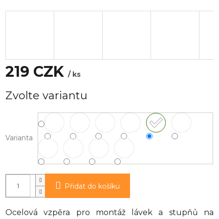
219 CZK
/ ks
Měrná
Zvolte variantu
cena:
Varianta
Přidat do košíku
Ocelová vzpěra pro montáž lávek a stupňů na