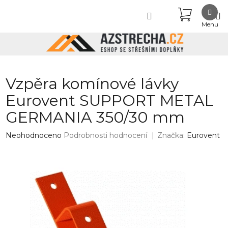
Přejít
NÁKUPN
na
obsah
KOŠÍK
Vzpěra komínové lávky
Eurovent SUPPORT METAL
GERMANIA 350/30 mm
Průměrné
Neohodnoceno
Podrobnosti hodnocení
Značka:
Eurovent
hodnocení
produktu
je
0,0
z
5
hvězdiček.