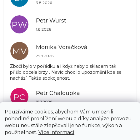
Hodnocení obchodu je 5 z 5 hvězdiček.
3.8.2026
Petr Wurst
PW
Hodnocení obchodu je 5 z 5 hvězdiček.
1.8.2026
Monika Voráčková
MV
Hodnocení obchodu je 5 z 5 hvězdiček.
29.7.2026
Zboží bylo v pořádku a i když nebylo skladem tak
přišlo docela brzy . Navíc chodilo upozornění kde se
nachází. Takže spokojenost.
Petr Chaloupka
PC
Hodnocení obchodu je 5 z 5 hvězdiček.
15.7.2026
Používáme cookies, abychom Vám umožnili
pohodlné prohlížení webu a díky analýze provozu
Zobrazit další hodnocení
webu neustále zlepšovali jeho funkce, výkon a
Z
použitelnost.
Více informací
á