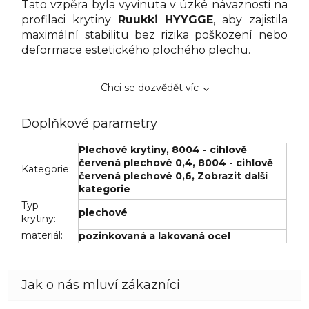
Tato vzpěra byla vyvinuta v úzké návaznosti na
profilaci krytiny
Ruukki HYYGGE
, aby zajistila
maximální stabilitu bez rizika poškození nebo
deformace estetického plochého plechu.
Chci se dozvědět víc
Doplňkové parametry
Plechové krytiny
,
8004 - cihlově
červená plechové 0,4
,
8004 - cihlově
Kategorie
:
červená plechové 0,6
,
Zobrazit další
kategorie
Typ
plechové
krytiny
:
materiál
:
pozinkovaná a lakovaná ocel