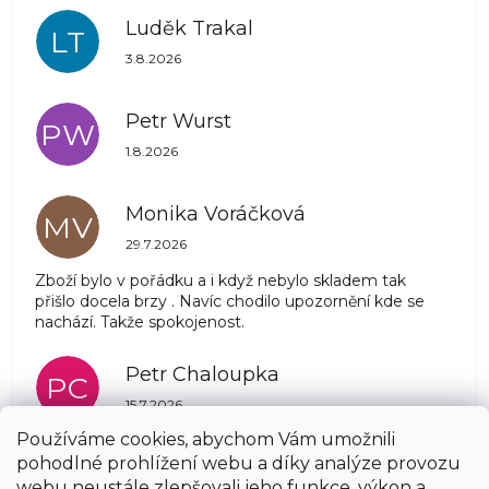
Luděk Trakal
LT
Hodnocení obchodu je 5 z 5 hvězdiček.
3.8.2026
Petr Wurst
PW
Hodnocení obchodu je 5 z 5 hvězdiček.
1.8.2026
Monika Voráčková
MV
Hodnocení obchodu je 5 z 5 hvězdiček.
29.7.2026
Zboží bylo v pořádku a i když nebylo skladem tak
přišlo docela brzy . Navíc chodilo upozornění kde se
nachází. Takže spokojenost.
Petr Chaloupka
PC
Hodnocení obchodu je 5 z 5 hvězdiček.
15.7.2026
Používáme cookies, abychom Vám umožnili
pohodlné prohlížení webu a díky analýze provozu
Zobrazit další hodnocení
Vážení zákazníci, ve dnech 3. 8. – 7. 8. nebude z
webu neustále zlepšovali jeho funkce, výkon a