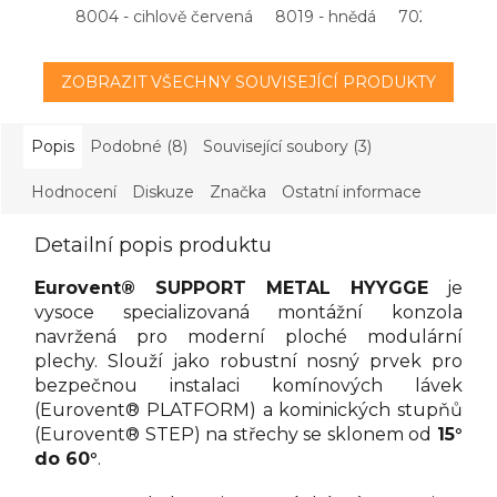
8004 - cihlově červená
8019 - hnědá
7021 - antrac
ZOBRAZIT VŠECHNY SOUVISEJÍCÍ PRODUKTY
Popis
Podobné (8)
Související soubory (3)
Hodnocení
Diskuze
Značka
Ostatní informace
Detailní popis produktu
Eurovent® SUPPORT METAL HYYGGE
je
vysoce specializovaná montážní konzola
navržená pro moderní ploché modulární
plechy. Slouží jako robustní nosný prvek pro
bezpečnou instalaci komínových lávek
(Eurovent® PLATFORM) a kominických stupňů
(Eurovent® STEP) na střechy se sklonem od
15°
do 60°
.