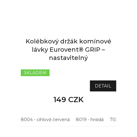
Kolébkový držák komínové
lávky Eurovent® GRIP –
nastavitelný
SKLADEM
DETAIL
149 CZK
8004 - cihlově červená
8019 - hnědá
7021 - antrac