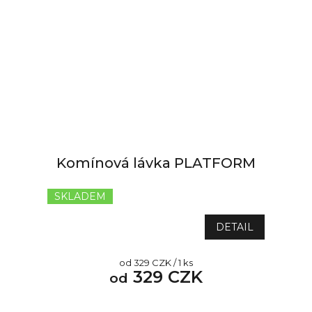
Komínová lávka PLATFORM
SKLADEM
Průměrné
hodnocení
produktu
DETAIL
je
5,0
Měrná
od 329 CZK / 1 ks
z
329 CZK
cena:
od
5
hvězdiček.