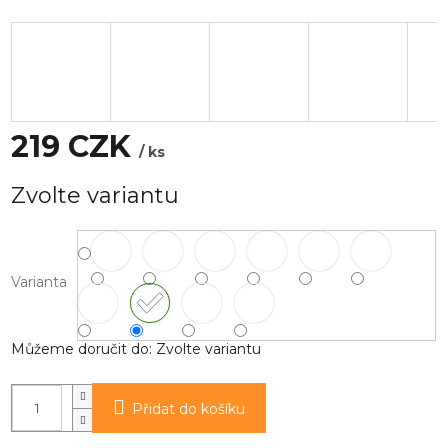
219 CZK
/ ks
Měrná
Zvolte variantu
cena:
Varianta
Můžeme doručit do:
Zvolte variantu
Přidat do košíku