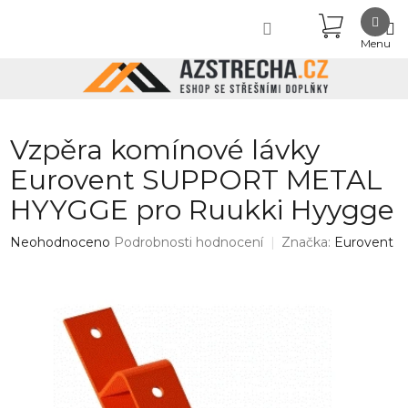
Přejít
NÁKUPN
na
obsah
KOŠÍK
Vzpěra komínové lávky
Eurovent SUPPORT METAL
HYYGGE pro Ruukki Hyygge
Průměrné
Neohodnoceno
Podrobnosti hodnocení
Značka:
Eurovent
hodnocení
produktu
je
0,0
z
5
hvězdiček.