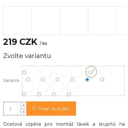
219 CZK
/ ks
Měrná
Zvolte variantu
cena:
Varianta
Přidat do košíku
Ocelová vzpěra pro montáž lávek a stupňů na