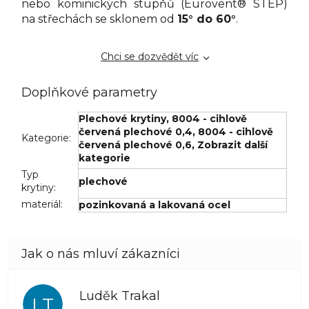
nebo kominických stupňů (Eurovent® STEP)
na střechách se sklonem od
15° do 60°
.
Chci se dozvědět víc
Doplňkové parametry
Plechové krytiny
,
8004 - cihlově
červená plechové 0,4
,
8004 - cihlově
Kategorie
:
červená plechové 0,6
,
Zobrazit další
kategorie
Typ
plechové
krytiny
:
materiál
:
pozinkovaná a lakovaná ocel
Luděk Trakal
LT