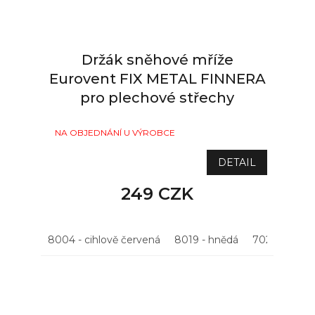
Držák sněhové mříže
Eurovent FIX METAL FINNERA
pro plechové střechy
NA OBJEDNÁNÍ U VÝROBCE
DETAIL
249 CZK
8004 - cihlově červená
8019 - hnědá
7021 - antrac