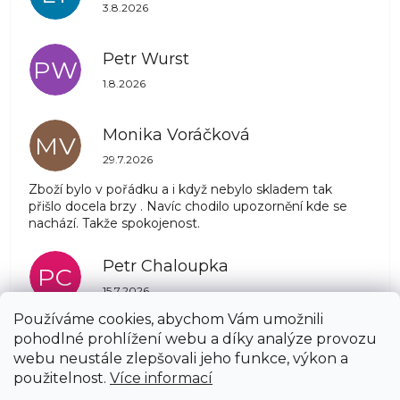
Hodnocení obchodu je 5 z 5 hvězdiček.
3.8.2026
Petr Wurst
PW
Hodnocení obchodu je 5 z 5 hvězdiček.
1.8.2026
Monika Voráčková
MV
Hodnocení obchodu je 5 z 5 hvězdiček.
29.7.2026
Zboží bylo v pořádku a i když nebylo skladem tak
přišlo docela brzy . Navíc chodilo upozornění kde se
nachází. Takže spokojenost.
Petr Chaloupka
PC
Hodnocení obchodu je 5 z 5 hvězdiček.
15.7.2026
Používáme cookies, abychom Vám umožnili
pohodlné prohlížení webu a díky analýze provozu
Zobrazit další hodnocení
webu neustále zlepšovali jeho funkce, výkon a
Z
použitelnost.
Více informací
á