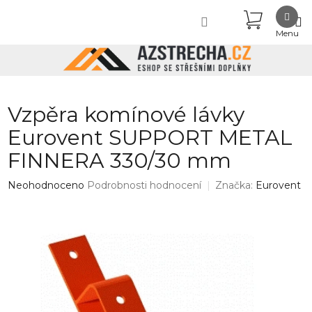
Přejít
NÁKUPN
na
obsah
KOŠÍK
Vzpěra komínové lávky
Eurovent SUPPORT METAL
FINNERA 330/30 mm
Průměrné
Neohodnoceno
Podrobnosti hodnocení
Značka:
Eurovent
hodnocení
produktu
je
0,0
z
5
hvězdiček.