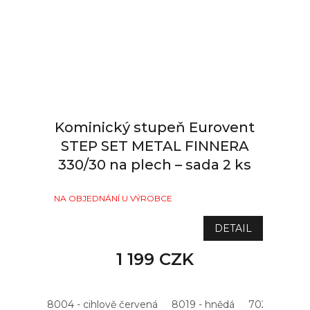
Kominický stupeň Eurovent
STEP SET METAL FINNERA
330/30 na plech – sada 2 ks
NA OBJEDNÁNÍ U VÝROBCE
DETAIL
1 199 CZK
8004 - cihlově červená
8019 - hnědá
7021 - antrac