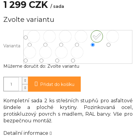
1 299 CZK
/ sada
Měrná
Zvolte variantu
cena:
Varianta
Můžeme doručit do:
Zvolte variantu
Přidat do košíku
Kompletní sada 2 ks střešních stupňů pro asfaltové
šindele a ploché krytiny. Pozinkovaná ocel,
protiskluzový povrch s madlem, RAL barvy. Vše pro
bezpečnou montáž.
Detailní informace