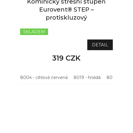
Kominický střešní stupeň
Eurovent® STEP –
protiskluzový
SKLADEM
DETAIL
319 CZK
8004 - cihlově červená
8019 - hnědá
8015 - kašta