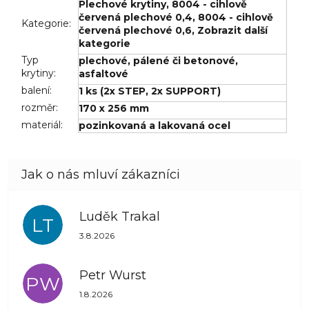
Plechové krytiny
,
8004 - cihlově
červená plechové 0,4
,
8004 - cihlově
Kategorie
:
červená plechové 0,6
,
Zobrazit další
kategorie
Typ
plechové
,
pálené či betonové
,
krytiny
:
asfaltové
balení
:
1 ks (2x STEP, 2x SUPPORT)
rozměr
:
170 x 256 mm
materiál
:
pozinkovaná a lakovaná ocel
Luděk Trakal
LT
Hodnocení obchodu je 5 z 5 hvězdiček.
3.8.2026
Petr Wurst
PW
Hodnocení obchodu je 5 z 5 hvězdiček.
1.8.2026