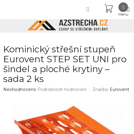
Přejít
NÁKUPN
na
obsah
KOŠÍK
Kominický střešní stupeň
Eurovent STEP SET UNI pro
šindel a ploché krytiny –
sada 2 ks
Průměrné
Neohodnoceno
Podrobnosti hodnocení
Značka:
Eurovent
hodnocení
produktu
je
0,0
z
5
hvězdiček.