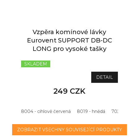
Vzpěra komínové lávky
Eurovent SUPPORT DB-DC
LONG pro vysoké tašky
SKLADEM
DETAIL
249 CZK
8004 - cihlově červená
8019 - hnědá
7021 - antrac
ZOBRAZIT VŠECHNY SOUVISEJÍCÍ PRODUKTY