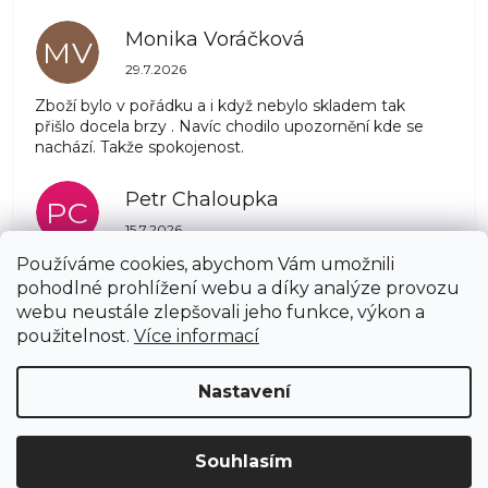
Monika Voráčková
MV
Hodnocení obchodu je 5 z 5 hvězdiček.
29.7.2026
Zboží bylo v pořádku a i když nebylo skladem tak
přišlo docela brzy . Navíc chodilo upozornění kde se
nachází. Takže spokojenost.
Petr Chaloupka
PC
Hodnocení obchodu je 5 z 5 hvězdiček.
15.7.2026
Používáme cookies, abychom Vám umožnili
pohodlné prohlížení webu a díky analýze provozu
Zobrazit další hodnocení
webu neustále zlepšovali jeho funkce, výkon a
Z
použitelnost.
Více informací
á
Copyright 2026
AZSTRECHA.CZ
. Všechna práva
p
Nastavení
vyhrazena.
Upravit nastavení cookies
a
t
í
Vytvořil Shoptet
Souhlasím